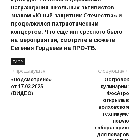
награждения школьных активистов
знаком «Юный защитник Отечества» и
продолжился патриотическим
концертом. Что ещё интересного было
на мероприятии, смотрите в сюжете
Евгения Гордеева на ПРО-ТВ.
TAGS:
Навигация
предыдущий
сле
предыдущая
следующая
пост
«Подсмотрено»
Островок
по
от 17.03.2025
кулинарии:
записям
(ВИДЕО)
ФосАгро
открыла в
волховском
техникуме
новую
лабораторию
для поваров