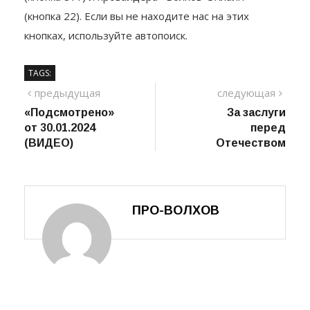
(кнопка 22). Если вы не находите нас на этих
кнопках, используйте автопоиск.
TAGS:
Навигация
предыдущий
сле
предыдущая
следующая
пост
«Подсмотрено»
За заслуги
по
от 30.01.2024
перед
записям
(ВИДЕО)
Отечеством
ПРО-ВОЛХОВ