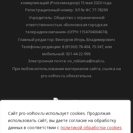
коммуникаций (Роскомнадзор) 15 мая 2020 года.
Регистрационный номер: ЭЛ № ФС 77-78299
Учредитель: Общество с ограниченной
ответственностью «Волховская городская
телерадиокомпания» (ОГРН 1154704004674).
Главный редактор: Венгуров Игорь Владимирович
Телефоны редакции: 8 (81363) 78-404, 73-347, или
мобильный: 921-44-22-999.
Электронная почта: vo_reklama@mail.ru.
При любом использовании материалов сайта, ссылка на
pro-volhov.ru обязательна.
Сайт pro-volhov.ru использует cookies. Продолжая
использовать сайт, вы даете согласие на обработку
данных в соответствии с
политикой обработки cookies