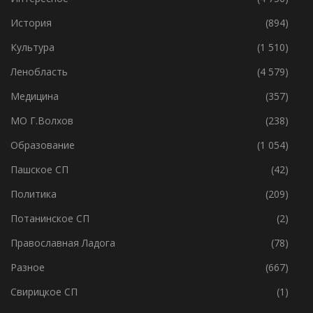
История
(894)
Культура
(1 510)
Ленобласть
(4 579)
Медицина
(357)
МО Г.Волхов
(238)
Образование
(1 054)
Пашское СП
(42)
Политика
(209)
Потанинское СП
(2)
Православная Ладога
(78)
Разное
(667)
Свирицкое СП
(1)
Социальное
(2 680)