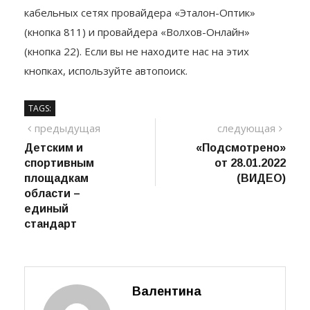
(кнопка 811) и провайдера «Волхов-Онлайн»
(кнопка 22). Если вы не находите нас на этих
кнопках, используйте автопоиск.
TAGS:
Навигация
предыдущий
сле
предыдущая
следующая
пост
Детским и
«Подсмотрено»
по
спортивным
от 28.01.2022
записям
площадкам
(ВИДЕО)
области –
единый
стандарт
Валентина