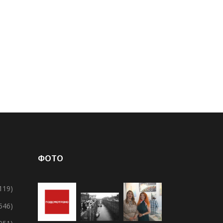
ФОТО
119)
 546)