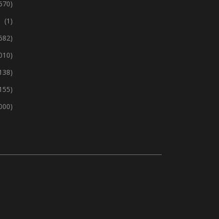
670)
(1)
 682)
 010)
138)
155)
 000)