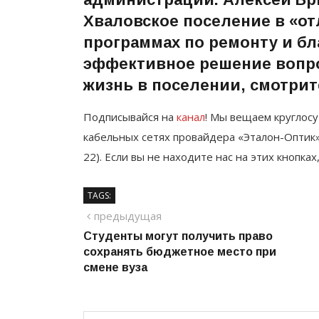
Хваловское поселение в «от
программах по ремонту и бла
эффективное решение вопрос
жизнь в поселении, смотри
Подписывайся на
канал
! Мы вещаем круглосу
кабельных сетях провайдера «Эталон-Оптик»
22). Если вы не находите нас на этих кнопках
TAGS:
Навигация
предыдущий
предыдущая
Студенты могут получить право
по
сохранять бюджетное место при
записям
смене вуза