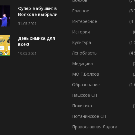
Волхов
(7
Супер-Бабушки: в
Главное
(8
Волхове выбрали
лучшую бабушку
Интересное
(4
31.05.2021
(ВИДЕО)
История
(
День химика для
Культура
(1
всех!
Ленобласть
(4
19.05.2021
Медицина
(
МО Г.Волхов
(
Образование
(1
Пашское СП
Политика
(
Потанинское СП
Православная Ладога