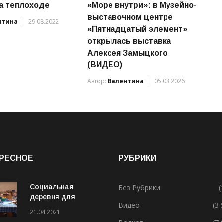
на теплоходе
«Море внутри»: в Музейно-
выставочном центре
нтина
29.08.2022
«Пятнадцатый элемент»
открылась выставка
Алексея Замыцкого
(ВИДЕО)
Автор:
Валентина
05.03.2026
РЕСНОЕ
РУБРИКИ
Социальная
Без Рубрики
(
деревня для
Видео
(3
особенных людей
21.04.2021