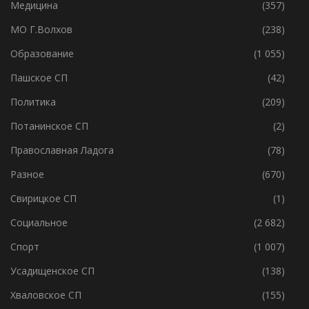
Медицина
(357)
МО Г.Волхов
(238)
Образование
(1 055)
Пашское СП
(42)
Политика
(209)
Потанинское СП
(2)
Православная Ладога
(78)
Разное
(670)
Свирицкое СП
(1)
Социальное
(2 682)
Спорт
(1 007)
Усадищенское СП
(138)
Хваловское СП
(155)