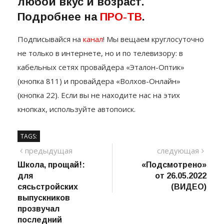
любой вкус и возраст.
Подробнее на
ПРО-ТВ
.
Подписывайся на
канал
! Мы вещаем круглосуточно
не только в интернете, но и по телевизору: в
кабельных сетях провайдера «Эталон-Оптик»
(кнопка 811) и провайдера «Волхов-Онлайн»
(кнопка 22). Если вы не находите нас на этих
кнопках, используйте автопоиск.
TAGS:
Навигация
предыдущий
сле
предыдущая
следующая
пост
Школа, прощай!:
«Подсмотрено»
по
для
от 26.05.2022
записям
сясьстройских
(ВИДЕО)
выпускников
прозвучал
последний