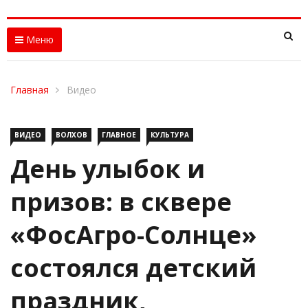
Меню
Главная
Видео
ВИДЕО
ВОЛХОВ
ГЛАВНОЕ
КУЛЬТУРА
День улыбок и
призов: в сквере
«ФосАгро-Солнце»
состоялся детский
праздник,