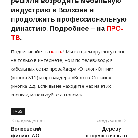
производство. Братья
решили возродить мебельную
индустрию в Волхове и
продолжить профессиональную
династию. Подробнее – на
ПРО-
ТВ
.
Подписывайся на
канал
! Мы вещаем круглосуточно
не только в интернете, но и по телевизору: в
кабельных сетях провайдера «Эталон-Оптик»
(кнопка 811) и провайдера «Волхов-Онлайн»
(кнопка 22). Если вы не находите нас на этих
кнопках, используйте автопоиск.
TAGS:
Навигация
предыдущий
сле
предыдущая
следующая