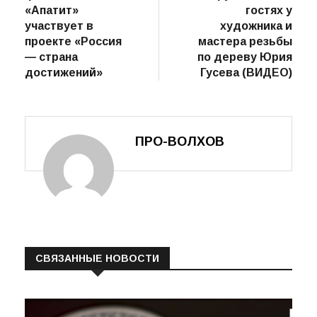
пост
Волховский
Дереву —
по
филиал АО
вторую жизнь: в
записям
«Апатит»
гостях у
участвует в
художника и
проекте «Россия
мастера резьбы
— страна
по дереву Юрия
достижений»
Гусева (ВИДЕО)
ПРО-ВОЛХОВ
СВЯЗАННЫЕ НОВОСТИ