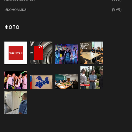
Усадищенское СП
(138)
Хваловское СП
(155)
Экономика
(999)
ФОТО