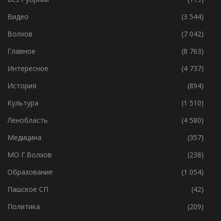
Без Рубрики
(119)
Видео
(3 544)
Волхов
(7 042)
Главное
(8 763)
Интересное
(4 737)
История
(894)
Культура
(1 510)
Ленобласть
(4 580)
Медицина
(357)
МО Г.Волхов
(238)
Образование
(1 054)
Пашское СП
(42)