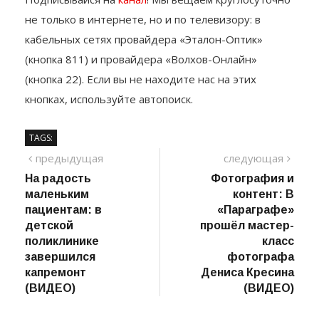
Подписывайся на
канал
! Мы вещаем круглосуточно
не только в интернете, но и по телевизору: в
кабельных сетях провайдера «Эталон-Оптик»
(кнопка 811) и провайдера «Волхов-Онлайн»
(кнопка 22). Если вы не находите нас на этих
кнопках, используйте автопоиск.
TAGS:
Навигация
предыдущий
сле
предыдущая
следующая
пост
На радость
Фотография и
по
маленьким
контент: В
записям
пациентам: в
«Параграфе»
детской
прошёл мастер-
поликлинике
класс
завершился
фотографа
капремонт
Дениса Кресина
(ВИДЕО)
(ВИДЕО)