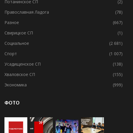
Политика
(209)
Потанинское СП
(2)
Православная Ладога
(78)
Разное
(667)
Свирицкое СП
(1)
Социальное
(2 681)
Спорт
(1 007)
Усадищенское СП
(138)
Хваловское СП
(155)
Экономика
(999)
ФОТО