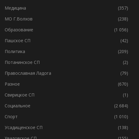
Медицина
(357)
МО Г.Волхов
(238)
Образование
(1 056)
Пашское СП
(42)
Политика
(209)
Потанинское СП
(2)
Православная Ладога
(79)
Разное
(670)
Свирицкое СП
(1)
Социальное
(2 684)
Спорт
(1 010)
Усадищенское СП
(138)
Хваловское СП
(155)