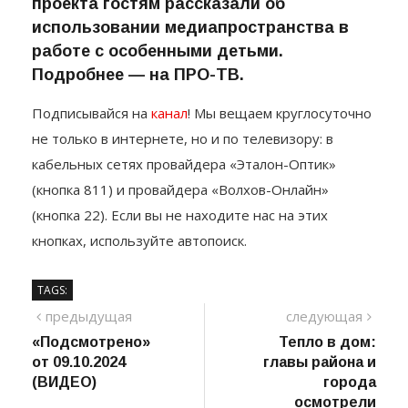
проекта гостям рассказали об
использовании медиапространства в
работе с особенными детьми.
Подробнее — на ПРО-ТВ.
Подписывайся на
канал
! Мы вещаем круглосуточно
не только в интернете, но и по телевизору: в
кабельных сетях провайдера «Эталон-Оптик»
(кнопка 811) и провайдера «Волхов-Онлайн»
(кнопка 22). Если вы не находите нас на этих
кнопках, используйте автопоиск.
TAGS:
Навигация
предыдущий
сле
предыдущая
следующая
пост
«Подсмотрено»
Тепло в дом:
по
от 09.10.2024
главы района и
записям
(ВИДЕО)
города
осмотрели