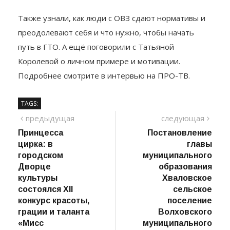
администраций, пожарных, медиков.
Также узнали, как люди с ОВЗ сдают нормативы и
преодолевают себя и что нужно, чтобы начать
путь в ГТО. А ещё поговорили с Татьяной
Королевой о личном примере и мотивации.
Подробнее смотрите в интервью на ПРО-ТВ.
TAGS:
Навигация
предыдущий
сле
предыдущая
следующая
пост
Принцесса
Постановление
по
цирка: в
главы
записям
городском
муниципального
Дворце
образования
культуры
Хваловское
состоялся XII
сельское
конкурс красоты,
поселение