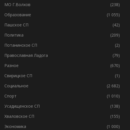
МО Г.Волхов
(238)
Образование
(1 055)
Пашское СП
(42)
Политика
(209)
Потанинское СП
(2)
Православная Ладога
(79)
Разное
(670)
Свирицкое СП
(1)
Социальное
(2 682)
Спорт
(1 010)
Усадищенское СП
(138)
Хваловское СП
(155)
Экономика
(1 000)