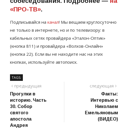
собеседования. Подробнее —
на
«ПРО-ТВ»
.
Подписывайся на
канал
! Мы вещаем круглосуточно
не только в интернете, но и по телевизору: в
кабельных сетях провайдера «Эталон-Оптик»
(кнопка 811) и провайдера «Волхов-Онлайн»
(кнопка 22). Если вы не находите нас на этих
кнопках, используйте автопоиск.
TAGS:
Навигация
предыдущий
сле
предыдущая
следующая
пост
Прогулки в
Факты:
по
историю. Часть
Интервью с
записям
30. Собор
Николаем
святого
Емельяновым
апостола
(ВИДЕО)
Андрея