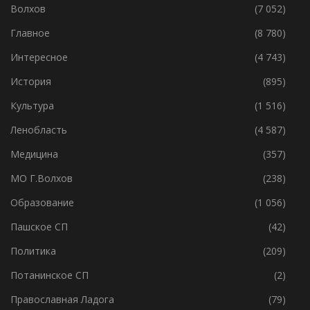
Волхов
(7 052)
Главное
(8 780)
Интересное
(4 743)
История
(895)
Культура
(1 516)
Ленобласть
(4 587)
Медицина
(357)
МО Г.Волхов
(238)
Образование
(1 056)
Пашское СП
(42)
Политика
(209)
Потанинское СП
(2)
Православная Ладога
(79)