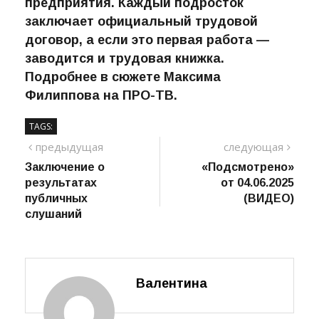
предприятия. Каждый подросток
заключает официальный трудовой
договор, а если это первая работа —
заводится и трудовая книжка.
Подробнее в сюжете Максима
Филиппова на ПРО-ТВ.
TAGS:
Навигация
предыдущий
сле
предыдущая
следующая
пост
Заключение о
«Подсмотрено»
по
результатах
от 04.06.2025
записям
публичных
(ВИДЕО)
слушаний
Валентина