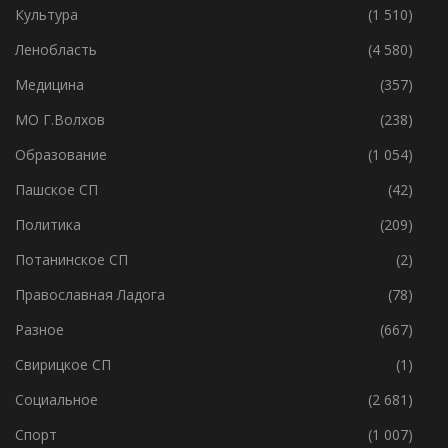
История
(894)
Культура
(1 510)
Ленобласть
(4 580)
Медицина
(357)
МО Г.Волхов
(238)
Образование
(1 054)
Пашское СП
(42)
Политика
(209)
Потанинское СП
(2)
Православная Ладога
(78)
Разное
(667)
Свирицкое СП
(1)
Социальное
(2 681)