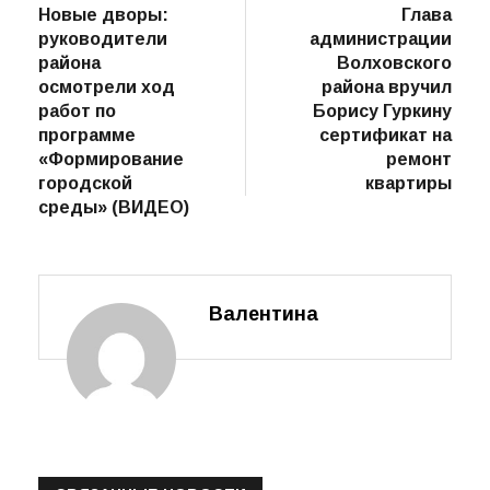
Навигация
предыдущий
сле
предыдущая
следующая
пост
Новые дворы:
Глава
по
руководители
администрации
записям
района
Волховского
осмотрели ход
района вручил
работ по
Борису Гуркину
программе
сертификат на
«Формирование
ремонт
городской
квартиры
среды» (ВИДЕО)
Валентина