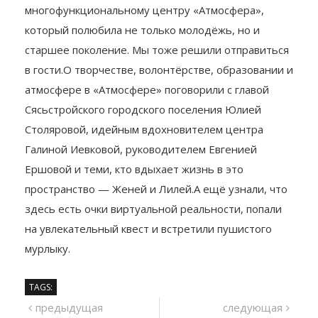
Наш второй выпуск проекта «ГЭС» снимался в
Сясьстрое и посвящён молодёжному
многофункциональному центру «Атмосфера»,
который полюбила не только молодёжь, но и
старшее поколение. Мы тоже решили отправиться
в гости.О творчестве, волонтёрстве, образовании и
атмосфере в «Атмосфере» поговорили с главой
Сясьстройского городского поселения Юлией
Столяровой, идейным вдохновителем центра
Галиной Иевковой, руководителем Евгенией
Ершовой и теми, кто вдыхает жизнь в это
пространство — Женей и Лилей.А ещё узнали, что
здесь есть очки виртуальной реальности, попали
на увлекательный квест и встретили пушистого
мурлыку.
TAGS: