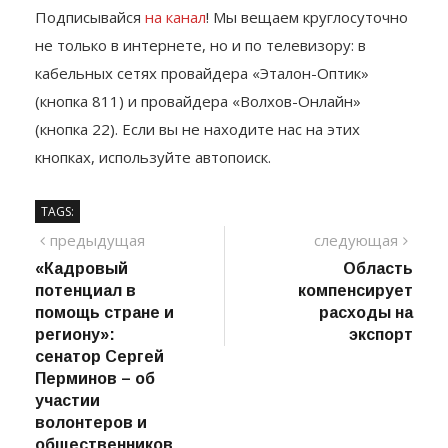
Подписывайся
на канал
! Мы вещаем круглосуточно
не только в интернете, но и по телевизору: в
кабельных сетях провайдера «Эталон-Оптик»
(кнопка 811) и провайдера «Волхов-Онлайн»
(кнопка 22). Если вы не находите нас на этих
кнопках, используйте автопоиск.
TAGS:
Навигация
предыдущий
сле
предыдущая
следующая
пост
«Кадровый
Область
по
потенциал в
компенсирует
записям
помощь стране и
расходы на
региону»:
экспорт
сенатор Сергей
Перминов – об
участии
волонтеров и
общественников