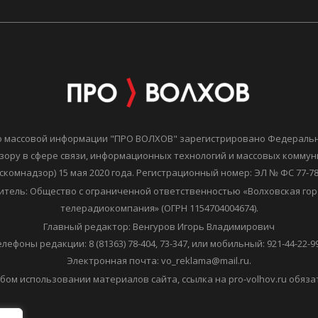
о массовой информации "ПРО ВОЛХОВ" зарегистрировано Федераль
зору в сфере связи, информационных технологий и массовых комму
скомнадзор) 15 мая 2020 года. Регистрационный номер: ЭЛ № ФС 77-7
итель: Общество с ограниченной ответственностью «Волховская гор
телерадиокомпания» (ОГРН 1154704004674).
Главный редактор: Венгуров Игорь Владимирович
елефоны редакции: 8 (81363) 78-404, 73-347, или мобильный: 921-44-22-99
Электронная почта: vo_reklama@mail.ru.
бом использовании материалов сайта, ссылка на pro-volhov.ru обяза