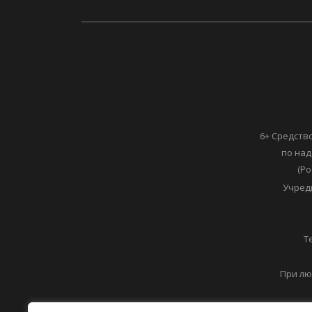
6+ Средств
по над
(Ро
Учред
Т
При лю