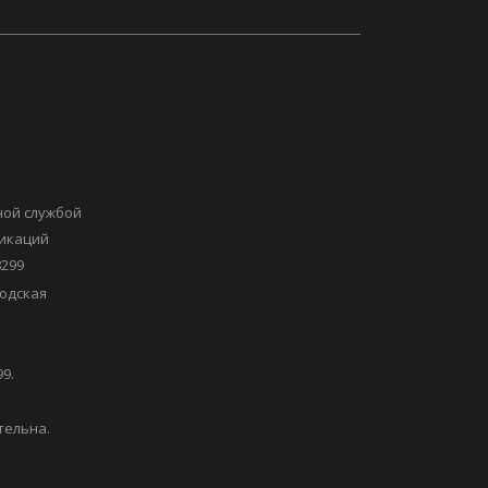
ной службой
никаций
8299
одская
9.
тельна.