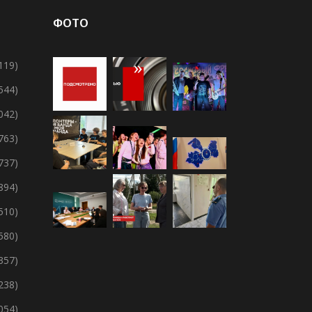
ФОТО
119)
 544)
 042)
 763)
 737)
894)
 510)
 580)
357)
238)
 054)