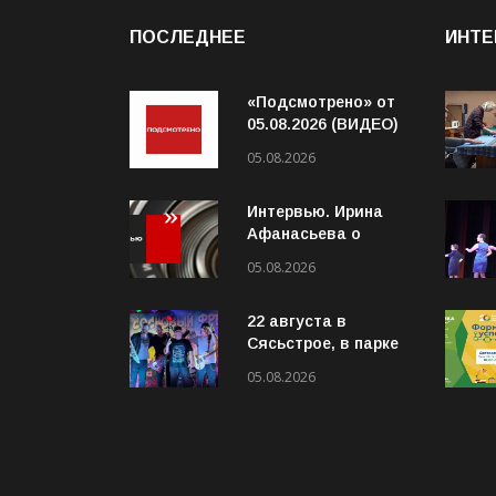
ПОСЛЕДНЕЕ
ИНТЕ
«Подсмотрено» от
05.08.2026 (ВИДЕО)
05.08.2026
Интервью. Ирина
Афанасьева о
социальном
05.08.2026
контракте (ВИДЕО)
22 августа в
Сясьстрое, в парке
«Сосновый бор»
05.08.2026
состоится
юбилейный 10-й
рок-фестиваль
«Сосновый Фреш»