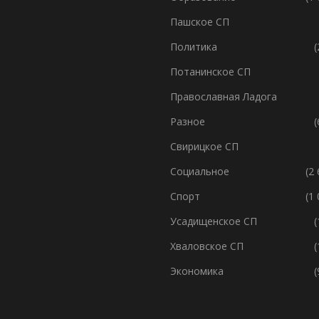
Пашское СП
Политика
(
Потанинское СП
Православная Ладога
Разное
(
Свирицкое СП
Социальное
(2
Спорт
(1
Усадищенское СП
(
Хваловское СП
(
Экономика
(