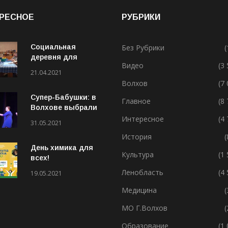
РЕСНОЕ
РУБРИКИ
Социальная
Без Рубрики
(
деревня для
Видео
(3
особенных людей
21.04.2021
Волхов
(7
Супер-Бабушки: в
Главное
(8
Волхове выбрали
лучшую бабушку
Интересное
(4
31.05.2021
(ВИДЕО)
История
(
День химика для
Культура
(1
всех!
Ленобласть
(4
19.05.2021
Медицина
(
МО Г.Волхов
(
Образование
(1