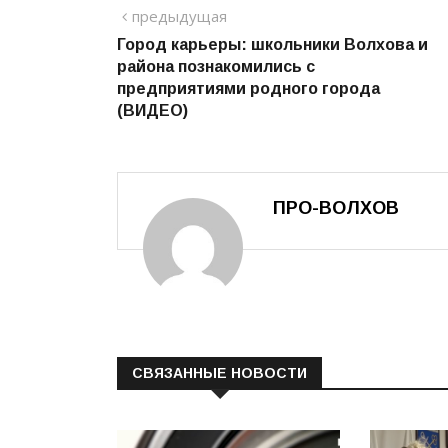
Навигация
предыдущий
предыдущая
Город карьеры: школьники Волхова и
по
района познакомились с
записям
предприятиями родного города
(ВИДЕО)
ПРО-ВОЛХОВ
СВЯЗАННЫЕ НОВОСТИ