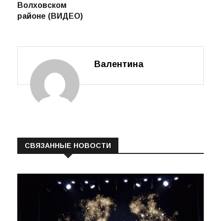
записям
телефонных
(ВИДЕО)
мошенниках в
Волховском
районе (ВИДЕО)
Валентина
СВЯЗАННЫЕ НОВОСТИ