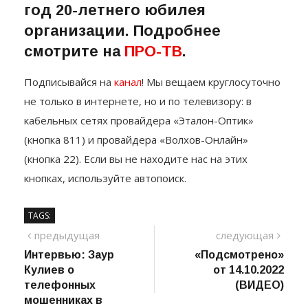
«Корпоративному питанию» в
год 20-летнего юбилея
организации. Подробнее
смотрите на
ПРО-ТВ
.
Подписывайся на
канал
! Мы вещаем круглосуточно
не только в интернете, но и по телевизору: в
кабельных сетях провайдера «Эталон-Оптик»
(кнопка 811) и провайдера «Волхов-Онлайн»
(кнопка 22). Если вы не находите нас на этих
кнопках, используйте автопоиск.
TAGS:
Навигация
предыдущий
сле
предыдущая
следующая
пост
Интервью: Заур
«Подсмотрено»
по
Кулиев о
от 14.10.2022