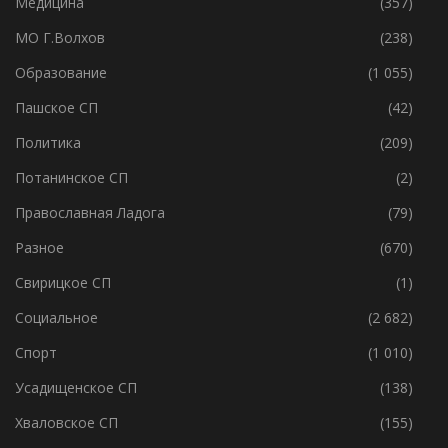
Ленобласть
(4 585)
Медицина
(357)
МО Г.Волхов
(238)
Образование
(1 055)
Пашское СП
(42)
Политика
(209)
Потанинское СП
(2)
Православная Ладога
(79)
Разное
(670)
Свирицкое СП
(1)
Социальное
(2 682)
Спорт
(1 010)
Усадищенское СП
(138)