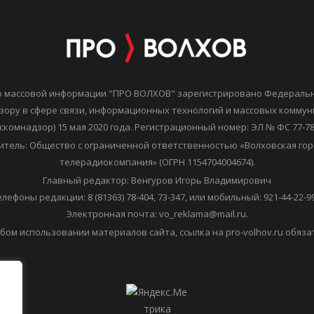
о массовой информации "ПРО ВОЛХОВ" зарегистрировано Федераль
зору в сфере связи, информационных технологий и массовых комму
скомнадзор) 15 мая 2020 года. Регистрационный номер: ЭЛ № ФС 77-7
итель: Общество с ограниченной ответственностью «Волховская гор
телерадиокомпания» (ОГРН 1154704004674).
Главный редактор: Венгуров Игорь Владимирович
елефоны редакции: 8 (81363) 78-404, 73-347, или мобильный: 921-44-22-99
Электронная почта: vo_reklama@mail.ru.
бом использовании материалов сайта, ссылка на pro-volhov.ru обяза