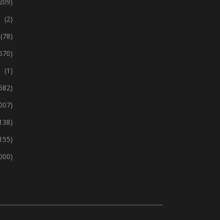
209)
(2)
(78)
670)
(1)
 682)
 007)
138)
155)
 000)