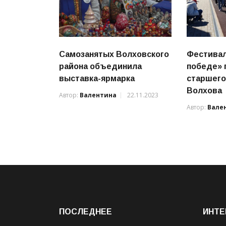
Самозанятых Волховского
Фестивал
района объединила
победе» 
выставка-ярмарка
старшего
Волхова
Автор:
Валентина
22.11.2023
Автор:
Вале
ПОСЛЕДНЕЕ
ИНТЕ