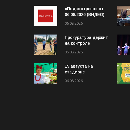
«Подсмотрено» от
06.08.2026 (ВИДЕО)
06.08.2026
Прокуратура держит
на контроле
организацию
06.08.2026
пассажирских
перевозок в
19 августа на
Волховском районе
стадионе
«Локомотив»
06.08.2026
пройдёт конкурс
«Ветеранское
подворье»