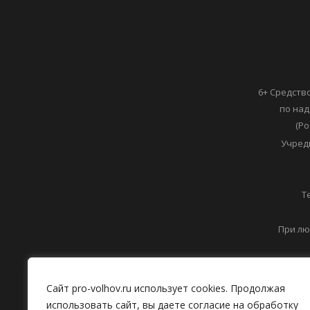
6+ Средств
по над
(Ро
Учред
Т
При лю
Сайт pro-volhov.ru использует cookies. Продолжая
использовать сайт, вы даете согласие на обработку