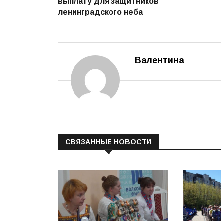
выплату для защитников
записям
ленинградского неба
Валентина
СВЯЗАННЫЕ НОВОСТИ