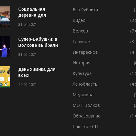
Социальная
Без Рубрики
(
деревня для
Видео
(3
особенных людей
21.04.2021
Волхов
(7
Супер-Бабушки: в
Главное
(8
Волхове выбрали
лучшую бабушку
Интересное
(4
31.05.2021
(ВИДЕО)
История
(
День химика для
Культура
(1
всех!
Ленобласть
(4
19.05.2021
Медицина
(
МО Г.Волхов
(
Образование
(1
Пашское СП