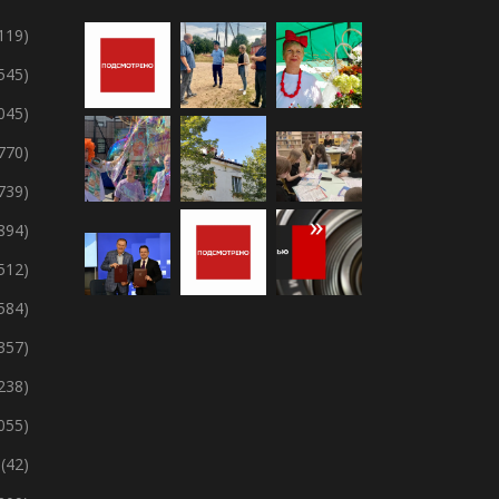
119)
 545)
 045)
 770)
 739)
894)
 512)
 584)
357)
238)
 055)
(42)