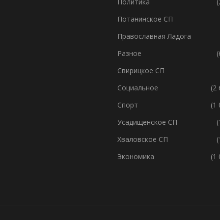
Политика
(
Потанинское СП
Православная Ладога
Разное
(
Свирицкое СП
Социальное
(2
Спорт
(1
Усадищенское СП
(
Хваловское СП
(
Экономика
(1