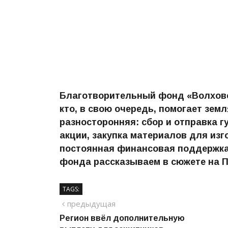
Благотворительный фонд «Волховс
кто, в свою очередь, помогает зем
разносторонняя: сбор и отправка 
акции, закупка материалов для изг
постоянная финансовая поддержка
фонда рассказываем в сюжете на 
TAGS:
Навигация
предыдущий
предыдущая
Регион ввёл дополнительную
по