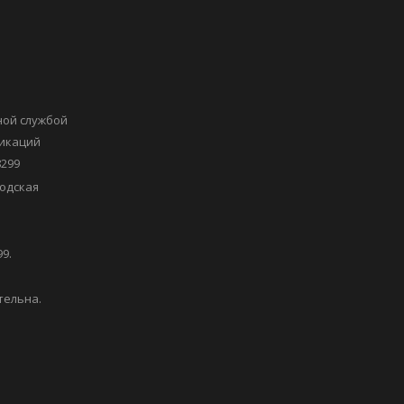
ной службой
никаций
8299
одская
9.
тельна.