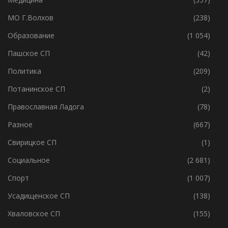
Ленобласть
(4 580)
Медицина
(357)
МО Г.Волхов
(238)
Образование
(1 054)
Пашское СП
(42)
Политика
(209)
Потанинское СП
(2)
Православная Ладога
(78)
Разное
(667)
Свирицкое СП
(1)
Социальное
(2 681)
Спорт
(1 007)
Усадищенское СП
(138)