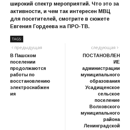
просто музей. Это центр притяжения
для детей и взрослых, где проводится
широкий спектр мероприятий. Что это за
активности, и чем так интересен МВЦ
для посетителей, смотрите в сюжете
Евгения Гордеева на ПРО-ТВ.
TAGS:
Навигация
предыдущий
сле
предыдущая
следующая
пост
В Пашском
ПОСТАНОВЛЕН
по
поселении
ИЕ
записям
продолжаются
администрации
работы по
муниципального
восстановлению
образования
электроснабжен
Усадищенское
ия
сельское
поселение
Волховского
муниципального