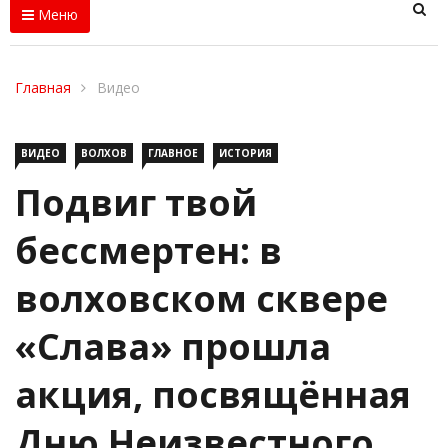
Меню
Главная
Видео
ВИДЕО
ВОЛХОВ
ГЛАВНОЕ
ИСТОРИЯ
Подвиг твой
бессмертен: в
волховском сквере
«Слава» прошла
акция, посвящённая
Дню Неизвестного