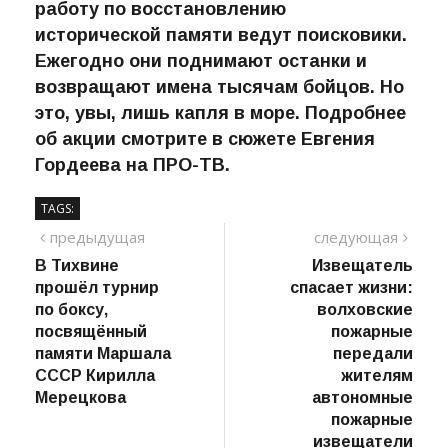
работу по восстановлению
исторической памяти ведут поисковики.
Ежегодно они поднимают останки и
возвращают имена тысячам бойцов. Но
это, увы, лишь капля в море. Подробнее
об акции смотрите в сюжете Евгения
Гордеева на ПРО-ТВ.
TAGS:
Навигация
предыдущий
сле
предыдущая
следующая
пост
В Тихвине
Извещатель
по
прошёл турнир
спасает жизни:
записям
по боксу,
волховские
посвящённый
пожарные
памяти Маршала
передали
СССР Кирилла
жителям
Мерецкова
автономные
пожарные
извещатели