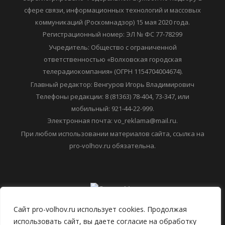
6+ Средство массовой информации "ПРО ВОЛХОВ"
зарегистрировано Федеральной службой по надзору в
сфере связи, информационных технологий и массовых
коммуникаций (Роскомнадзор) 15 мая 2020 года.
Регистрационный номер: ЭЛ № ФС 77-78299
Учредитель: Общество с ограниченной
ответственностью «Волховская городская
телерадиокомпания» (ОГРН 1154704004674).
Главный редактор: Венгуров Игорь Владимирович
Телефоны редакции: 8 (81363) 78-404, 73-347, или
мобильный: 921-44-22-999.
Электронная почта: vo_reklama@mail.ru.
При любом использовании материалов сайта, ссылка на
pro-volhov.ru обязательна.
Сайт pro-volhov.ru использует cookies. Продолжая
использовать сайт, вы даете согласие на обработку