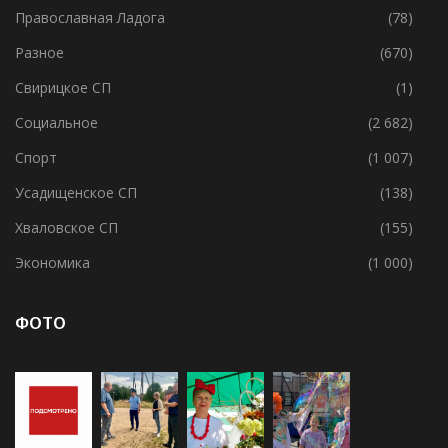
Потанинское СП
(2)
Православная Ладога
(78)
Разное
(670)
Свирицкое СП
(1)
Социальное
(2 682)
Спорт
(1 007)
Усадищенское СП
(138)
Хваловское СП
(155)
Экономика
(1 000)
ФОТО