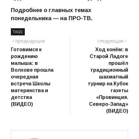
библиотеке открылась выставка работ
художника Анатолия Боймурадова.
Подробнее о главных темах
понедельника — на ПРО-ТВ.
TAGS:
Навигация
предыдущий
сле
предыдущая
следующая
пост
Готовимся к
Ход конём: в
по
рождению
Старой Ладоге
записям
малыша: в
прошёл
Волхове прошла
традиционный
очередная
шахматный
встреча Школы
турнир на Кубок
материнства и
газеты
детства
«Провинция.
(ВИДЕО)
Северо-Запад»
(ВИДЕО)