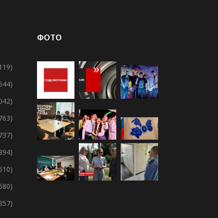
ФОТО
119)
 544)
 042)
 763)
 737)
894)
 510)
 580)
357)