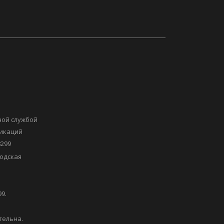
ной службой
никаций
8299
одская
9.
тельна.