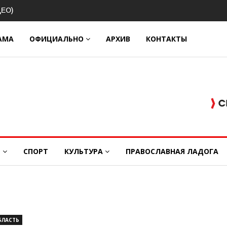
Ирина Афанасьева о
 контракте (ВИДЕО)
АМА
ОФИЦИАЛЬНО
АРХИВ
КОНТАКТЫ
Е
СПОРТ
КУЛЬТУРА
ПРАВОСЛАВНАЯ ЛАДОГА
БЛАСТЬ