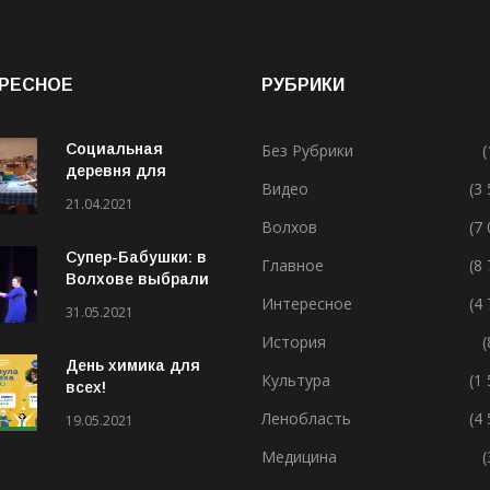
РЕСНОЕ
РУБРИКИ
Социальная
Без Рубрики
(
деревня для
Видео
(3
особенных людей
21.04.2021
Волхов
(7
Супер-Бабушки: в
Главное
(8
Волхове выбрали
лучшую бабушку
Интересное
(4
31.05.2021
(ВИДЕО)
История
(
День химика для
Культура
(1
всех!
Ленобласть
(4
19.05.2021
Медицина
(