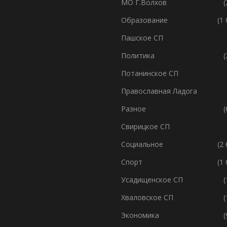
МО Г.Волхов
(
Образование
(1
Пашское СП
Политика
(
Потанинское СП
Православная Ладога
Разное
(
Свирицкое СП
Социальное
(2
Спорт
(1
Усадищенское СП
(
Хваловское СП
(
Экономика
(