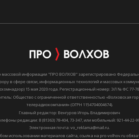
о массовой информации "ПРО ВОЛХОВ" зарегистрировано Федераль
зору в сфере связи, информационных технологий и массовых комму
скомнадзор) 15 мая 2020 года. Регистрационный номер: ЭЛ № ФС 77-7
итель: Общество с ограниченной ответственностью «Волховская гор
телерадиокомпания» (ОГРН 1154704004674).
Главный редактор: Венгуров Игорь Владимирович
елефоны редакции: 8 (81363) 78-404, 73-347, или мобильный: 921-44-22-99
Электронная почта: vo_reklama@mail.ru.
бом использовании материалов сайта, ссылка на pro-volhov.ru обяза