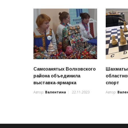
Самозанятых Волховского
Шахматы
района объединила
областно
выставка-ярмарка
спорт
Автор:
Валентина
22.11.2023
Автор:
Вале