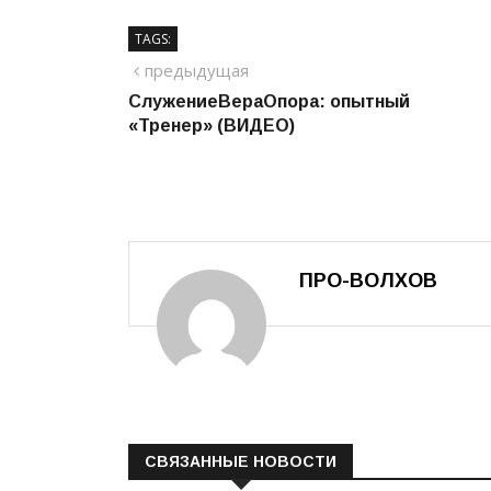
TAGS:
Навигация
предыдущий
предыдущая
СлужениеВераОпора: опытный
по
«Тренер» (ВИДЕО)
записям
ПРО-ВОЛХОВ
СВЯЗАННЫЕ НОВОСТИ