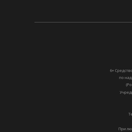
6+ Средств
по над
(Ро
Учред
Т
При лю