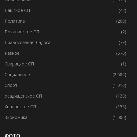
МО Г.Волхов
(238)
Образование
(1 055)
Пашское СП
(42)
Политика
(209)
Потанинское СП
(2)
Православная Ладога
(79)
Разное
(670)
Свирицкое СП
(1)
Социальное
(2 682)
Спорт
(1 010)
Усадищенское СП
(138)
Хваловское СП
(155)
Экономика
(1 000)