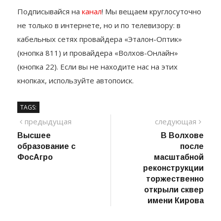
на
ПРО-ТВ
.
Подписывайся на
канал
! Мы вещаем круглосуточно
не только в интернете, но и по телевизору: в
кабельных сетях провайдера «Эталон-Оптик»
(кнопка 811) и провайдера «Волхов-Онлайн»
(кнопка 22). Если вы не находите нас на этих
кнопках, используйте автопоиск.
TAGS:
Навигация
предыдущий
сле
предыдущая
следующая
пост
Высшее
В Волхове
по
образование с
после
записям
ФосАгро
масштабной
реконструкции
торжественно
открыли сквер