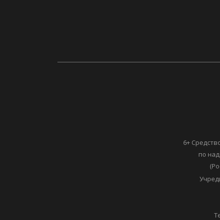
6+ Средств
по над
(Ро
Учред
Т