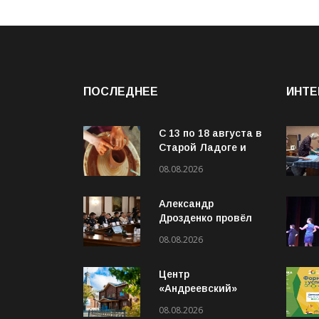
ПОСЛЕДНЕЕ
ИНТЕ
С 13 по 18 августа в
Старой Ладоге и
Чернавино пройдёт
08.08.2026
IV Международный
фестиваль «ОГОНЬ
Александр
И ВОДА»
Дрозденко провёл
рабочее совещание
08.08.2026
с руководителями
Ассоциации
Центр
ветеранов СВО
«Андреевский»
готовится отметить
08.08.2026
5-летний юбилей