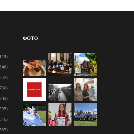
ФОТО
119)
 546)
 052)
 780)
 743)
895)
 516)
 587)