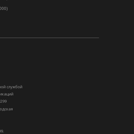
 000)
ной службой
никаций
8299
одская
9.