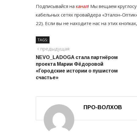
Подписывайся на
канал
! Мы вещаем круглосу
кабельных сетях провайдера «Эталон-Оптик»
22). Если вы не находите нас на этих кнопках
TAGS:
Навигация
предыдущий
предыдущая
NEVO_LADOGA стала партнёром
по
проекта Марии Фёдоровой
записям
«Городские истории о пушистом
счастье»
ПРО-ВОЛХОВ