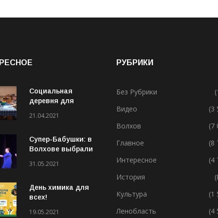
РЕСНОЕ
РУБРИКИ
Социальная
Без Рубрики
(
деревня для
Видео
(3
особенных людей
21.04.2021
Волхов
(7
Супер-Бабушки: в
Главное
(8
Волхове выбрали
лучшую бабушку
Интересное
(4
31.05.2021
(ВИДЕО)
История
(
День химика для
Культура
(1
всех!
Ленобласть
(4
19.05.2021