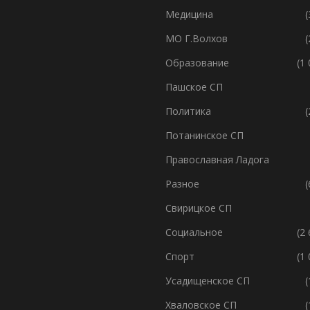
Медицина
(
МО Г.Волхов
(
Образование
(1
Пашское СП
Политика
(
Потанинское СП
Православная Ладога
Разное
(
Свирицкое СП
Социальное
(2
Спорт
(1
Усадищенское СП
(
Хваловское СП
(