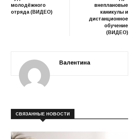
записям
трудовых
школьников
буднях
ждут
молодёжного
внеплановые
отряда (ВИДЕО)
каникулы и
дистанционное
обучение
(ВИДЕО)
Валентина
СВЯЗАННЫЕ НОВОСТИ