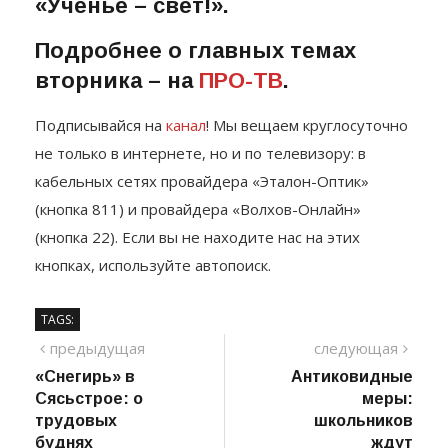
приглашает на выставку
«Ученье – свет!».
Подробнее о главных темах
вторника – на
ПРО-ТВ
.
Подписывайся на
канал
! Мы вещаем круглосуточно
не только в интернете, но и по телевизору: в
кабельных сетях провайдера «Эталон-Оптик»
(кнопка 811) и провайдера «Волхов-Онлайн»
(кнопка 22). Если вы не находите нас на этих
кнопках, используйте автопоиск.
TAGS:
Навигация
предыдущий
сле
предыдущая
следующая
пост
«Снегирь» в
Антиковидные
по
Сясьстрое: о
меры: