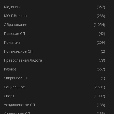
Ленобласть
(4 580)
Медицина
(357)
МО Г.Волхов
(238)
Образование
(1 054)
Пашское СП
(42)
Политика
(209)
Потанинское СП
(2)
Православная Ладога
(78)
Разное
(667)
Свирицкое СП
(1)
Социальное
(2 681)
Спорт
(1 007)