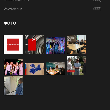
Усадищенское СП
(138)
Хваловское СП
(155)
Экономика
(999)
ФОТО