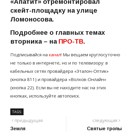
«Апатит» отремонтировал
скейт-площадку на улице
Ломоносова.
Подробнее о главных темах
вторника – на
ПРО-ТВ
.
Подписывайся на
канал
! Мы вещаем круглосуточно
не только в интернете, но и по телевизору: в
кабельных сетях провайдера «Эталон-Оптик»
(кнопка 811) и провайдера «Волхов-Онлайн»
(кнопка 22). Если вы не находите нас на этих
кнопках, используйте автопоиск.
TAGS:
Навигация
предыдущий
сле
предыдущая
следующая
пост
Земля
Святые тропы
по