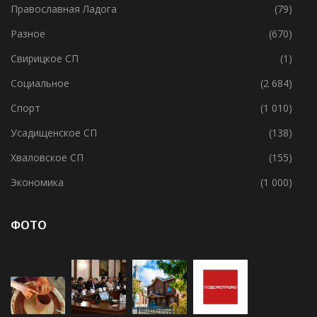
Православная Ладога
(79)
Разное
(670)
Свирицкое СП
(1)
Социальное
(2 684)
Спорт
(1 010)
Усадищенское СП
(138)
Хваловское СП
(155)
Экономика
(1 000)
ФОТО