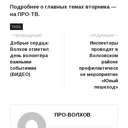
Подробнее о главных темах вторника —
на ПРО-ТВ.
TAGS:
Навигация
предыдущий
сле
предыдущая
следующая
пост
Добрые сердца:
Инспекторы
по
Волхов отметил
проводят в
записям
день волонтёра
Волховском
важными
районе
событиями
профилактическ
(ВИДЕО)
ое мероприятие
«Юный
пешеход»
ПРО-ВОЛХОВ