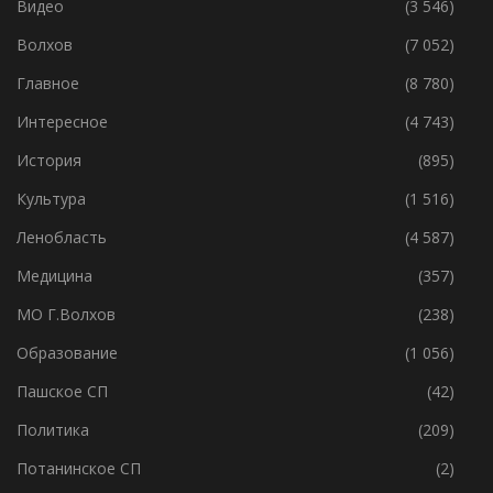
Видео
(3 546)
Волхов
(7 052)
Главное
(8 780)
Интересное
(4 743)
История
(895)
Культура
(1 516)
Ленобласть
(4 587)
Медицина
(357)
МО Г.Волхов
(238)
Образование
(1 056)
Пашское СП
(42)
Политика
(209)
Потанинское СП
(2)