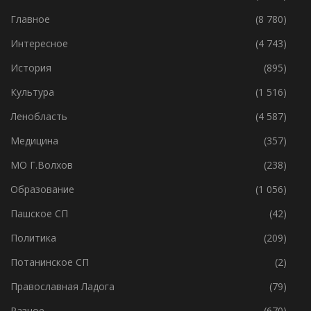
Главное
(8 780)
Интересное
(4 743)
История
(895)
Культура
(1 516)
Ленобласть
(4 587)
Медицина
(357)
МО Г.Волхов
(238)
Образование
(1 056)
Пашское СП
(42)
Политика
(209)
Потанинское СП
(2)
Православная Ладога
(79)
Разное
(670)