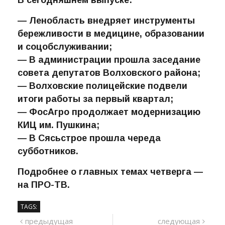
— Ленобласть внедряет инструменты
бережливости в медицине, образовании
и соцобслуживании;
— В администрации прошла заседание
совета депутатов Волховского района;
— Волховские полицейские подвели
итоги работы за первый квартал;
— ФосАгро продолжает модернизацию
КИЦ им. Пушкина;
— В Сясьстрое прошла череда
субботников.
Подробнее о главных темах четверга —
на ПРО-ТВ.
TAGS:
Навигация
предыдущий
сле
предыдущая
следующая