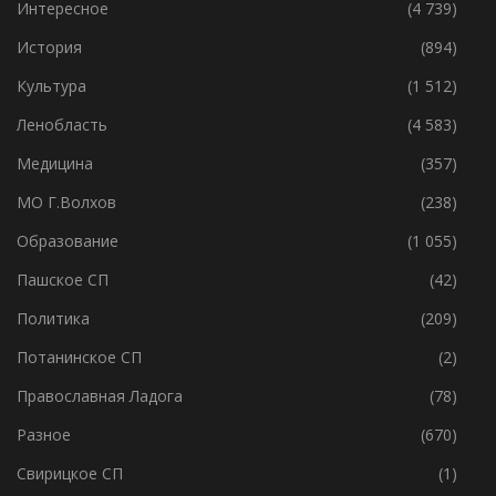
Интересное
(4 739)
История
(894)
Культура
(1 512)
Ленобласть
(4 583)
Медицина
(357)
МО Г.Волхов
(238)
Образование
(1 055)
Пашское СП
(42)
Политика
(209)
Потанинское СП
(2)
Православная Ладога
(78)
Разное
(670)
Свирицкое СП
(1)