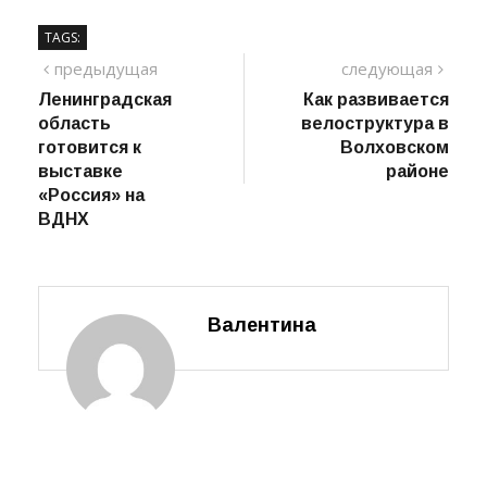
TAGS:
Навигация
предыдущий
сле
предыдущая
следующая
пост
Ленинградская
Как развивается
по
область
велоструктура в
записям
готовится к
Волховском
выставке
районе
«Россия» на
ВДНХ
Валентина