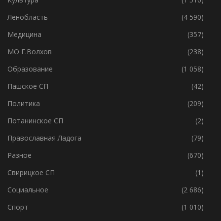
Ленобласть
(4 590)
Медицина
(357)
МО Г.Волхов
(238)
Образование
(1 058)
Пашское СП
(42)
Политика
(209)
Потанинское СП
(2)
Православная Ладога
(79)
Разное
(670)
Свирицкое СП
(1)
Социальное
(2 686)
Спорт
(1 010)