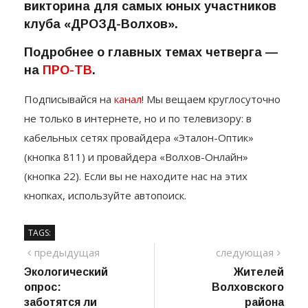
викторина для самых юных участников
клуба «ДРОЗД-Волхов».
Подробнее о главных темах четверга —
на
ПРО-ТВ
.
Подписывайся на
канал
! Мы вещаем круглосуточно
не только в интернете, но и по телевизору: в
кабельных сетях провайдера «Эталон-Оптик»
(кнопка 811) и провайдера «Волхов-Онлайн»
(кнопка 22). Если вы не находите нас на этих
кнопках, используйте автопоиск.
TAGS:
Навигация
предыдущий
сле
предыдущая
следующая
пост
Экологический
Жителей
по
опрос:
Волховского
записям
заботятся ли
района