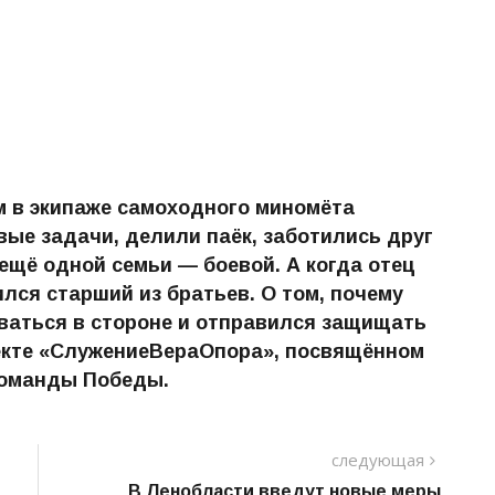
м в экипаже самоходного миномёта
ые задачи, делили паёк, заботились друг
 ещё одной семьи — боевой. А когда отец
лся старший из братьев. О том, почему
аваться в стороне и отправился защищать
оекте «СлужениеВераОпора», посвящённом
команды Победы.
следу
следующая
пост
В Ленобласти введут новые меры