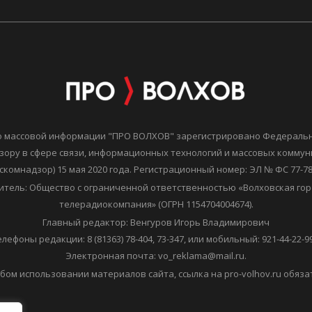
о массовой информации "ПРО ВОЛХОВ" зарегистрировано Федераль
зору в сфере связи, информационных технологий и массовых комму
скомнадзор) 15 мая 2020 года. Регистрационный номер: ЭЛ № ФС 77-7
итель: Общество с ограниченной ответственностью «Волховская гор
телерадиокомпания» (ОГРН 1154704004674).
Главный редактор: Венгуров Игорь Владимирович
елефоны редакции: 8 (81363) 78-404, 73-347, или мобильный: 921-44-22-99
Электронная почта: vo_reklama@mail.ru.
бом использовании материалов сайта, ссылка на pro-volhov.ru обяза