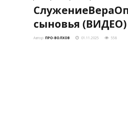
СлужениеВераОп
сыновья (ВИДЕО)
Автор:
ПРО-ВОЛХОВ
01.11.2025
558