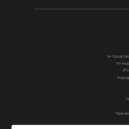
6+ Средств
по над
(Ро
Учред
Т
При лю