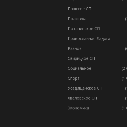
Пашское СП
Политика
(
Потанинское СП
Православная Ладога
Разное
(
Свирицкое СП
Социальное
(2
Спорт
(1
Усадищенское СП
(
Хваловское СП
(
Экономика
(1