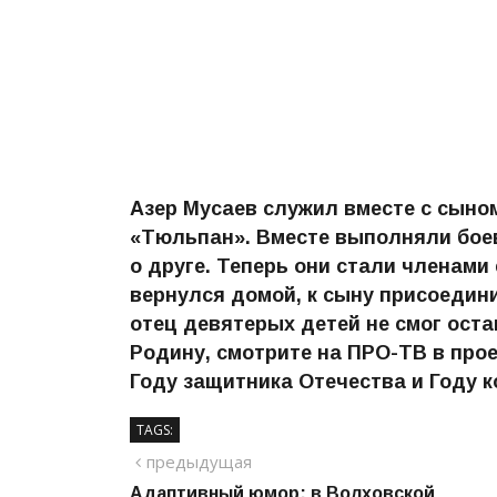
Азер Мусаев служил вместе с сыно
«Тюльпан». Вместе выполняли боев
о друге. Теперь они стали членами
вернулся домой, к сыну присоедини
отец девятерых детей не смог ост
Родину, смотрите на ПРО-ТВ в пр
Году защитника Отечества и Году 
TAGS:
Навигация
предыдущий
предыдущая
Адаптивный юмор: в Волховской