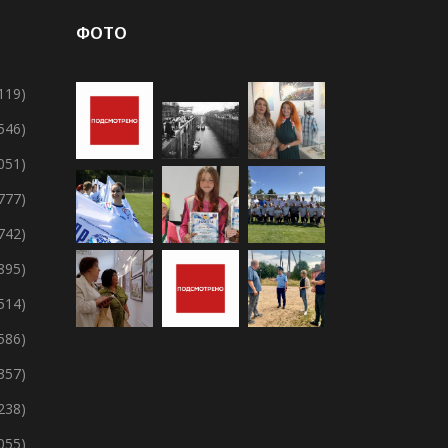
ФОТО
119)
 546)
 051)
 777)
 742)
895)
 514)
 586)
357)
238)
 055)