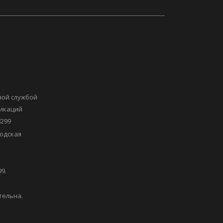
ной службой
никаций
8299
одская
9.
тельна.