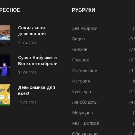
РЕСНОЕ
РУБРИКИ
Социальная
Без Рубрики
(
деревня для
Видео
(3
особенных людей
21.04.2021
Волхов
(7
Супер-Бабушки: в
Главное
(8
Волхове выбрали
лучшую бабушку
Интересное
(4
31.05.2021
(ВИДЕО)
История
(
День химика для
Культура
(1
всех!
Ленобласть
(4
19.05.2021
Медицина
(
МО Г.Волхов
(
Образование
(1