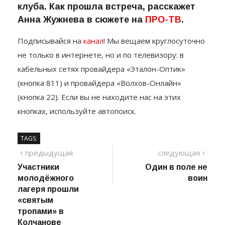
открытиях игр. Однако наш город
впервые принял игроков именитого
клуба. Как прошла встреча, расскажет
Анна Жужнева в сюжете на
ПРО-ТВ
.
Подписывайся на
канал
! Мы вещаем круглосуточно
не только в интернете, но и по телевизору: в
кабельных сетях провайдера «Эталон-Оптик»
(кнопка 811) и провайдера «Волхов-Онлайн»
(кнопка 22). Если вы не находите нас на этих
кнопках, используйте автопоиск.
TAGS:
Навигация
предыдущий
сле
предыдущая
следующая
пост
Участники
Один в поле не
по
молодёжного
воин
записям
лагеря прошли
«святым