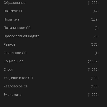
МО Г.Волхов
(238)
Образование
(1 055)
Пашское СП
(42)
Политика
(209)
Потанинское СП
(2)
Православная Ладога
(79)
Разное
(670)
Свирицкое СП
(1)
Социальное
(2 682)
Спорт
(1 010)
Усадищенское СП
(138)
Хваловское СП
(155)
Экономика
(1 000)