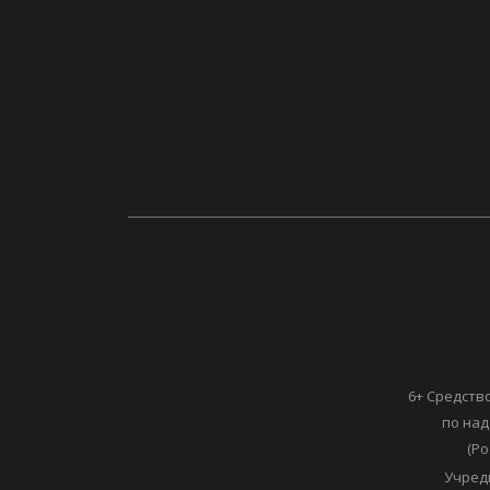
6+ Средств
по над
(Ро
Учред