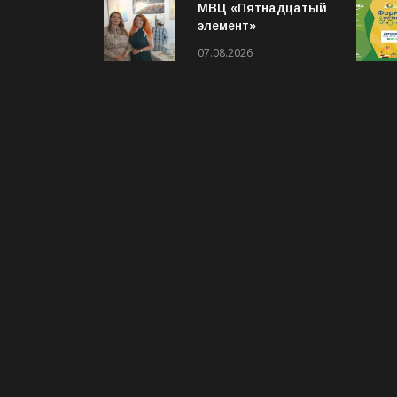
МВЦ «Пятнадцатый
элемент»
приглашает на
07.08.2026
выставку «Два
взгляда. Две кисти»