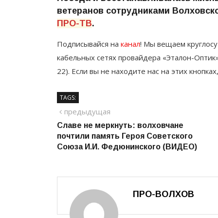
ветеранов сотрудниками Волховск
ПРО-ТВ
.
Подписывайся на
канал
! Мы вещаем круглосу
кабельных сетях провайдера «Эталон-Оптик»
22). Если вы не находите нас на этих кнопках
TAGS:
Навигация
предыдущий
предыдущая
Славе не меркнуть: волховчане
по
почтили память Героя Советского
записям
Союза И.И. Федюнинского (ВИДЕО)
ПРО-ВОЛХОВ