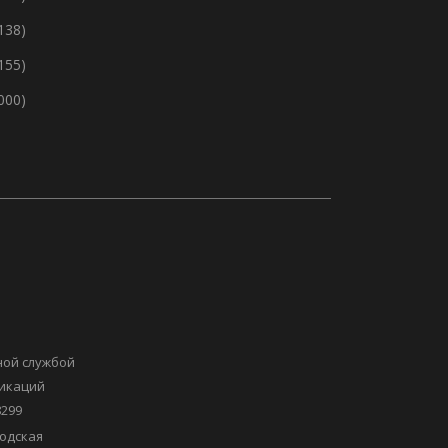
138)
155)
 000)
ной службой
никаций
8299
одская