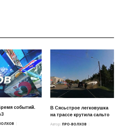
Время событий.
В Сясьстрое легковушка
№3
на трассе крутила сальто
ВОЛХОВ
Автор:
ПРО-ВОЛХОВ