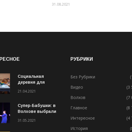
31.08.2021
РЕСНОЕ
РУБРИКИ
Социальная
Без Рубрики
(
деревня для
Видео
(3
особенных людей
21.04.2021
Волхов
(7
Супер-Бабушки: в
Главное
(8
Волхове выбрали
лучшую бабушку
Интересное
(4
31.05.2021
(ВИДЕО)
История
(