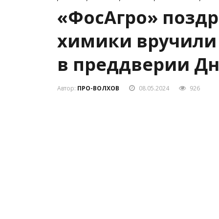
«ФосАгро» поздр
химики вручили
в преддверии Дн
Автор:
ПРО-ВОЛХОВ
08.05.2024
926