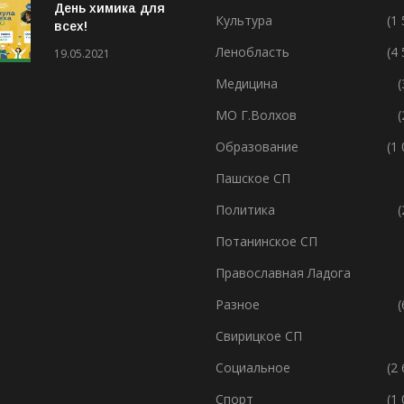
День химика для
Культура
(1
всех!
Ленобласть
(4
19.05.2021
Медицина
(
МО Г.Волхов
(
Образование
(1
Пашское СП
Политика
(
Потанинское СП
Православная Ладога
Разное
(
Свирицкое СП
Социальное
(2
Спорт
(1