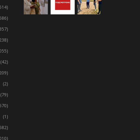
 514)
 586)
357)
238)
 055)
(42)
209)
(2)
(79)
670)
(1)
 682)
 010)