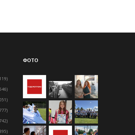
ФОТО
119)
 546)
 051)
 777)
 742)
895)