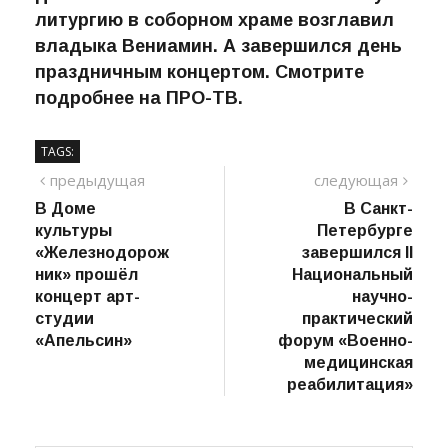
литургию в соборном храме возглавил
владыка Вениамин. А завершился день
праздничным концертом. Смотрите
подробнее на ПРО-ТВ.
TAGS:
Навигация
предыдущий
сле
предыдущая
следующая
пост
В Доме
В Санкт-
по
культуры
Петербурге
записям
«Железнодорож
завершился II
ник» прошёл
Национальный
концерт арт-
научно-
студии
практический
«Апельсин»
форум «Военно-
медицинская
реабилитация»