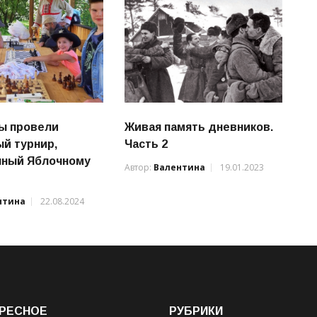
ы провели
Живая память дневников.
й турнир,
Часть 2
нный Яблочному
Автор:
Валентина
19.01.2023
нтина
22.08.2024
РЕСНОЕ
РУБРИКИ