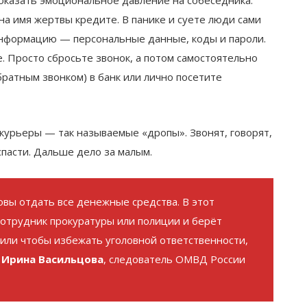
а имя жертвы кредите. В панике и суете люди сами
нформацию — персональные данные, коды и пароли.
 Просто сбросьте звонок, а потом самостоятельно
братным звонком) в банк или лично посетите
курьеры — так называемые «дропы». Звонят, говорят,
спасти. Дальше дело за малым.
овы отдать все денежные средства. В этот
 сотрудник прокуратуры или полиции и берёт
 или чтобы избежать уголовной ответственности,
е
Ирина Васильцова
, следователь ОМВД России