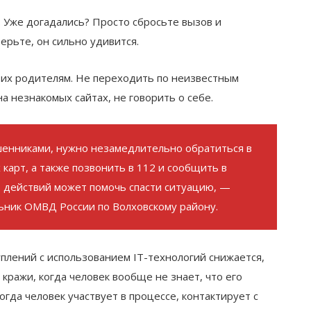
. Уже догадались? Просто сбросьте вызов и
ерьте, он сильно удивится.
 их родителям. Не переходить по неизвестным
а незнакомых сайтах, не говорить о себе.
ошенниками, нужно незамедлительно обратиться в
 карт, а также позвонить в 112 и сообщить в
 действий может помочь спасти ситуацию, —
льник ОМВД России по Волховскому району.
уплений c использованием IT-технологий снижается,
 кражи, когда человек вообще не знает, что его
огда человек участвует в процессе, контактирует с