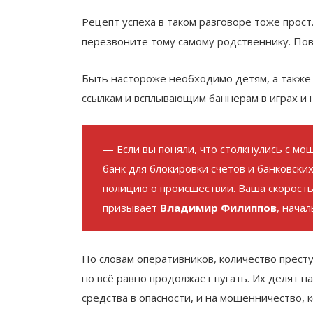
Рецепт успеха в таком разговоре тоже прост
перезвоните тому самому родственнику. Пов
Быть настороже необходимо детям, а также
ссылкам и всплывающим баннерам в играх и н
— Если вы поняли, что столкнулись с м
банк для блокировки счетов и банковских
полицию о происшествии. Ваша скорость
призывает
Владимир Филиппов
, нача
По словам оперативников, количество прест
но всё равно продолжает пугать. Их делят на
средства в опасности, и на мошенничество, к