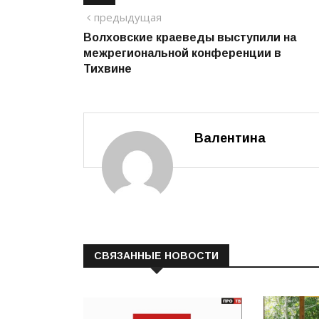
Навигация
предыдущий
предыдущая
Волховские краеведы выступили на
по
межрегиональной конференции в
записям
Тихвине
Валентина
СВЯЗАННЫЕ НОВОСТИ