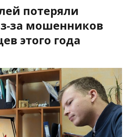
блей потеряли
из-за мошенников
цев этого года