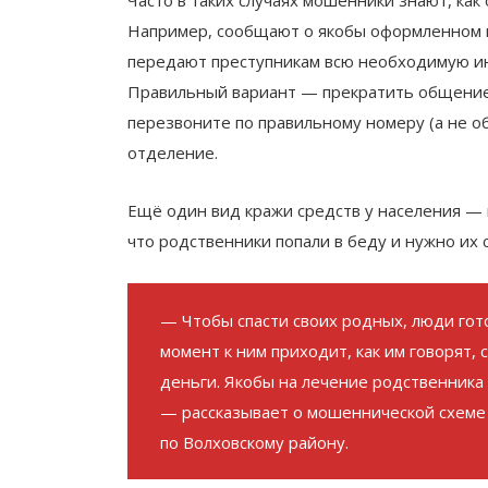
Например, сообщают о якобы оформленном н
передают преступникам всю необходимую и
Правильный вариант — прекратить общение.
перезвоните по правильному номеру (а не о
отделение.
Ещё один вид кражи средств у населения — 
что родственники попали в беду и нужно их 
— Чтобы спасти своих родных, люди гот
момент к ним приходит, как им говорят,
деньги. Якобы на лечение родственника
— рассказывает о мошеннической схем
по Волховскому району.