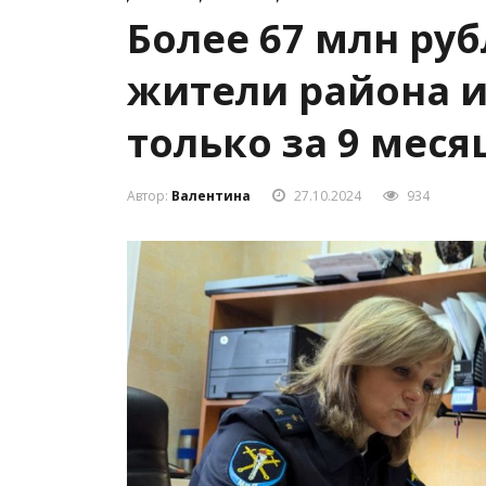
Более 67 млн ру
жители района 
только за 9 меся
Автор:
Валентина
27.10.2024
934