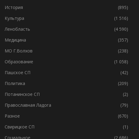
История
(895)
Культура
(1 516)
Ленобласть
(4 590)
Медицина
(357)
МО Г.Волхов
(238)
Образование
(1 058)
Пашское СП
(42)
Политика
(209)
Потанинское СП
(2)
Православная Ладога
(79)
Разное
(670)
Свирицкое СП
(1)
Социальное
(2 686)