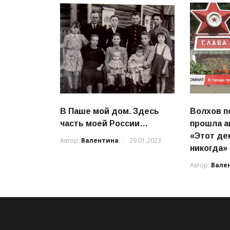
В Паше мой дом. Здесь
Волхов п
часть моей России…
прошла а
«Этот де
Автор:
Валентина
29.01.2023
никогда»
Автор:
Вале