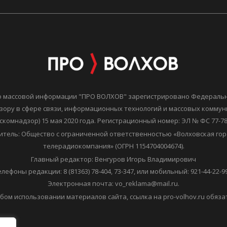
о массовой информации "ПРО ВОЛХОВ" зарегистрировано Федераль
зору в сфере связи, информационных технологий и массовых комму
скомнадзор) 15 мая 2020 года. Регистрационный номер: ЭЛ № ФС 77-7
итель: Общество с ограниченной ответственностью «Волховская гор
телерадиокомпания» (ОГРН 1154704004674).
Главный редактор: Венгуров Игорь Владимирович
елефоны редакции: 8 (81363) 78-404, 73-347, или мобильный: 921-44-22-99
Электронная почта: vo_reklama@mail.ru.
бом использовании материалов сайта, ссылка на pro-volhov.ru обяза