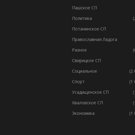
Пашское СП
Политика
(
Потанинское СП
Православная Ладога
Разное
(
Свирицкое СП
Социальное
(2
Спорт
(1
Усадищенское СП
(
Хваловское СП
(
Экономика
(1