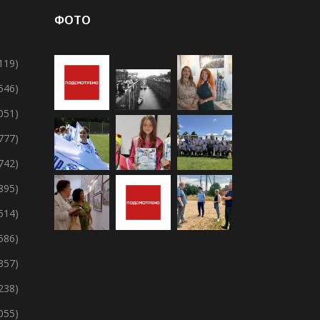
ФОТО
119)
 546)
 051)
 777)
 742)
895)
 514)
 586)
357)
238)
 055)