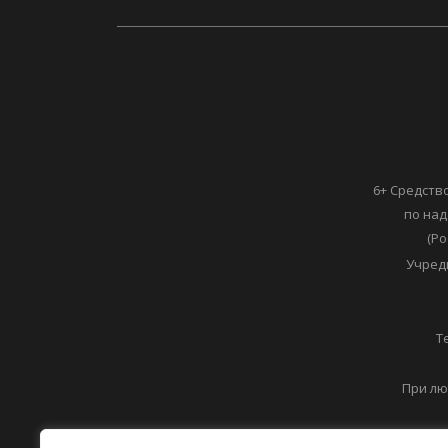
6+ Средств
по над
(Ро
Учред
Т
При лю