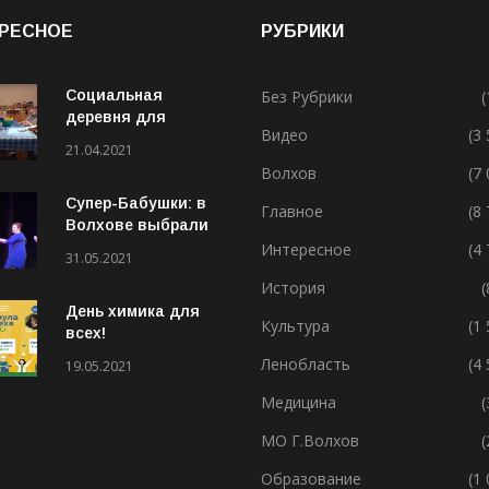
РЕСНОЕ
РУБРИКИ
Социальная
Без Рубрики
(
деревня для
Видео
(3
особенных людей
21.04.2021
Волхов
(7
Супер-Бабушки: в
Главное
(8
Волхове выбрали
лучшую бабушку
Интересное
(4
31.05.2021
(ВИДЕО)
История
(
День химика для
Культура
(1
всех!
Ленобласть
(4
19.05.2021
Медицина
(
МО Г.Волхов
(
Образование
(1