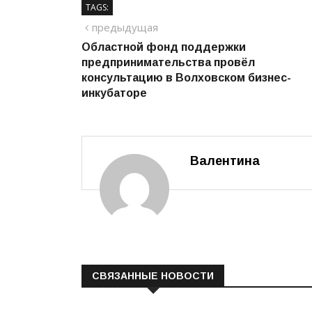
TAGS:
Навигация
предыдущий
предыдущая
Областной фонд поддержки
по
предпринимательства провёл
записям
консультацию в Волховском бизнес-
инкубаторе
Валентина
СВЯЗАННЫЕ НОВОСТИ