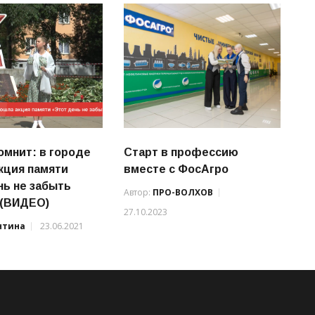
омнит: в городе
Старт в профессию
кция памяти
вместе с ФосАгро
нь не забыть
Автор:
ПРО-ВОЛХОВ
 (ВИДЕО)
27.10.2023
нтина
23.06.2021