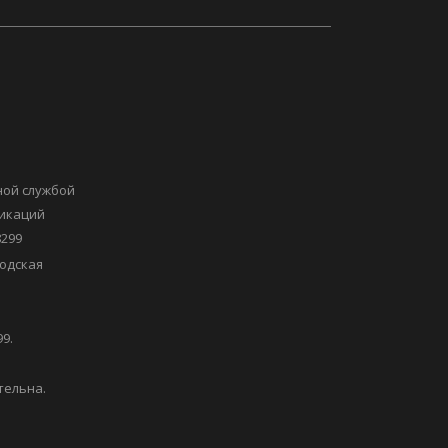
ной службой
никаций
8299
одская
9.
тельна.