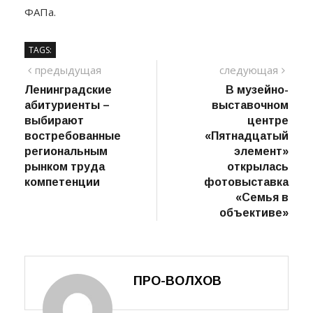
ФАПа.
TAGS:
Навигация
предыдущий
сле
предыдущая
следующая
пост
Ленинградские
В музейно-
по
абитуриенты –
выставочном
записям
выбирают
центре
востребованные
«Пятнадцатый
региональным
элемент»
рынком труда
открылась
компетенции
фотовыставка
«Семья в
объективе»
ПРО-ВОЛХОВ