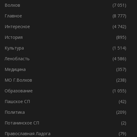
Волхов
(7 051)
Главное
(8 777)
Интересное
(4 742)
История
(895)
Культура
(1 514)
Ленобласть
(4 586)
Медицина
(357)
МО Г.Волхов
(238)
Образование
(1 055)
Пашское СП
(42)
Политика
(209)
Потанинское СП
(2)
Православная Ладога
(79)