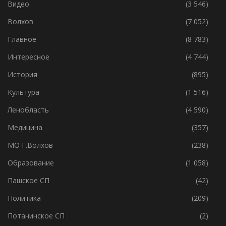
Видео
(3 546)
Волхов
(7 052)
Главное
(8 783)
Интересное
(4 744)
История
(895)
Культура
(1 516)
Ленобласть
(4 590)
Медицина
(357)
МО Г.Волхов
(238)
Образование
(1 058)
Пашское СП
(42)
Политика
(209)
Потанинское СП
(2)