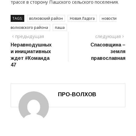
трассе в сторону Пашского сельского поселения.
TAGS:
волховский район
Новая Ладога
новости
волховского района
паша
Навигация
предыдущий
сле
предыдущая
следующая
пост
Неравнодушных
Спасовщина –
по
и инициативных
земля
записям
ждет #Команда
православная
47
ПРО-ВОЛХОВ