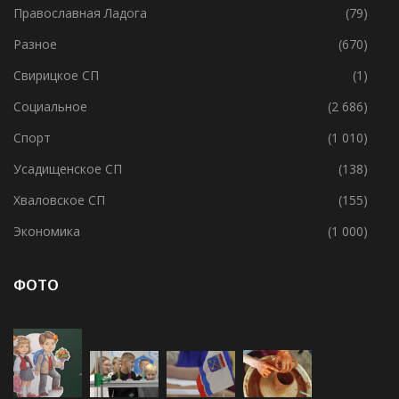
Православная Ладога
(79)
Разное
(670)
Свирицкое СП
(1)
Социальное
(2 686)
Спорт
(1 010)
Усадищенское СП
(138)
Хваловское СП
(155)
Экономика
(1 000)
ФОТО