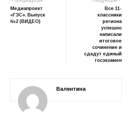
TAGS:
Навигация
предыдущий
сле
предыдущая
следующая
пост
Медиапроект
Все 11-
по
«ГЭС». Выпуск
классники
записям
№2 (ВИДЕО)
региона
успешно
написали
итоговое
сочинение и
сдадут единый
госэкзамен
Валентина