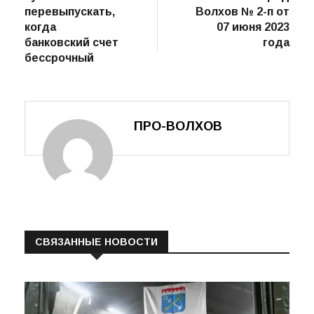
пост
Почему карту
Постановление
по
нужно
главы МО город
записям
перевыпускать,
Волхов № 2-п от
когда
07 июня 2023
банковский счет
года
бессрочный
ПРО-ВОЛХОВ
СВЯЗАННЫЕ НОВОСТИ