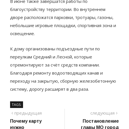
помещения для колясок, велосипедов и самокатов.
В июне также завершатся работы по
благоустройству территории. Во внутреннем
дворе расположатся парковки, тротуары, газоны,
небольшие игровые площадки, спортивная зона и
освещение.
К дому организованы подъездные пути по
переулкам Средний и Лесной, которые
отремонтируют за счёт средств компании.
Благодаря ремонту водоотводящих канав и
переходу на закрытую, сборную железобетонную
систему, дорогу расширят в два раза.
TAGS:
Навигация
предыдущий
сле
предыдущая
следующая