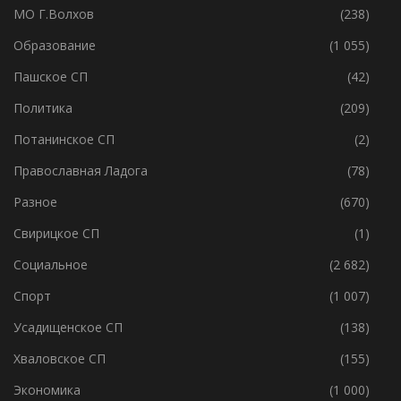
Медицина
(357)
МО Г.Волхов
(238)
Образование
(1 055)
Пашское СП
(42)
Политика
(209)
Потанинское СП
(2)
Православная Ладога
(78)
Разное
(670)
Свирицкое СП
(1)
Социальное
(2 682)
Спорт
(1 007)
Усадищенское СП
(138)
Хваловское СП
(155)