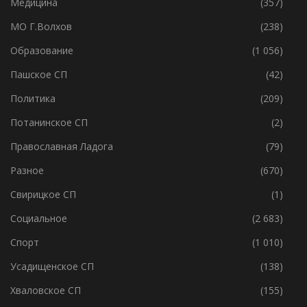
Медицина
(357)
МО Г.Волхов
(238)
Образование
(1 056)
Пашское СП
(42)
Политика
(209)
Потанинское СП
(2)
Православная Ладога
(79)
Разное
(670)
Свирицкое СП
(1)
Социальное
(2 683)
Спорт
(1 010)
Усадищенское СП
(138)
Хваловское СП
(155)