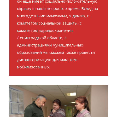
он ещё имеет социально-положительную
окраску в наше непростое время. Вслед за
многодетными мамочками, я думаю, с
комитетом социальной защиты, с
комитетом здравоохранения
Ленинградской области, с
администрациями муниципальных
образований мы сможем также провести
диспансеризацию для мам, жён
мобилизованных.