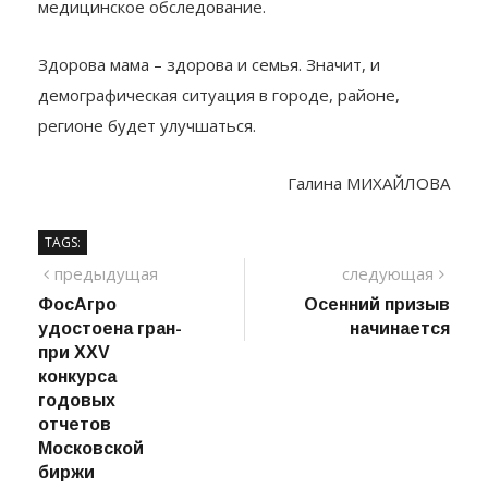
медицинское обследование.
Здорова мама – здорова и семья. Значит, и
демографическая ситуация в городе, районе,
регионе будет улучшаться.
Галина МИХАЙЛОВА
TAGS:
Навигация
предыдущий
сле
предыдущая
следующая
пост
ФосАгро
Осенний призыв
по
удостоена гран-
начинается
записям
при
XXV
конкурса
годовых
отчетов
Московской
биржи