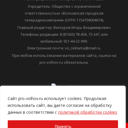
Учредитель: Общество с ограниченной
ответственностью «Волховская городская
телерадиокомпания» (ОГРН 1154704004674).
Главный редактор: Венгуров Игорь Владимирович
Телефоны редакции: 8 (81363) 78-404, 73-347, или
мобильный: 921-44-22-999.
Электронная почта: vo_reklama@mail.ru.
При любом использовании материалов сайта, ссылка на
pro-volhov.ru обязательна.
Сайт pro-volhov.ru использует cookies. Продолжая
использовать сайт, вы даете согласие на обработку
данных в соответствии с
политикой обработки cookies
Принять