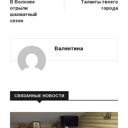
пост
В Волхове
Таланты твоего
по
отрыли
города
записям
шахматный
сезон
Валентина
СВЯЗАННЫЕ НОВОСТИ