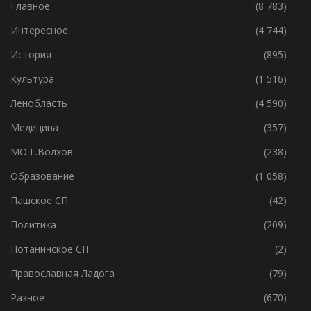
Главное
(8 783)
Интересное
(4 744)
История
(895)
Культура
(1 516)
Ленобласть
(4 590)
Медицина
(357)
МО Г.Волхов
(238)
Образование
(1 058)
Пашское СП
(42)
Политика
(209)
Потанинское СП
(2)
Православная Ладога
(79)
Разное
(670)