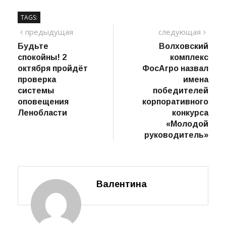
Фото: Алексей Войтович
TAGS:
Навигация
предыдущий
сле
предыдущая
следующая
пост
Будьте
Волховский
по
спокойны! 2
комплекс
записям
октября пройдёт
ФосАгро назвал
проверка
имена
системы
победителей
оповещения
корпоративного
Ленобласти
конкурса
«Молодой
руководитель»
Валентина