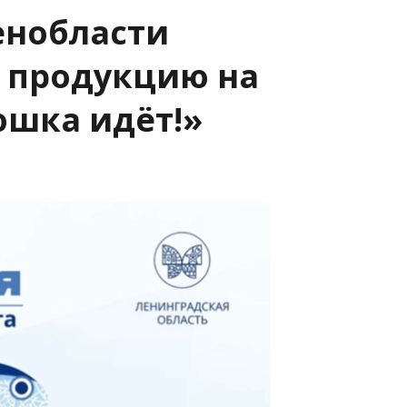
енобласти
 продукцию на
юшка идёт!»