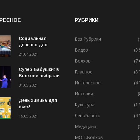
РЕСНОЕ
РУБРИКИ
Социальная
Без Рубрики
(
деревня для
Видео
(3
особенных людей
21.04.2021
Волхов
(7
Супер-Бабушки: в
Главное
(8
Волхове выбрали
лучшую бабушку
Интересное
(4
31.05.2021
(ВИДЕО)
История
(
День химика для
Культура
(1
всех!
Ленобласть
(4
19.05.2021
Медицина
(
МО Г.Волхов
(