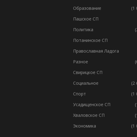
Образование
(1
Пашское СП
Политика
(
Потанинское СП
Православная Ладога
Разное
(
Свирицкое СП
Социальное
(2
Спорт
(1
Усадищенское СП
(
Хваловское СП
(
Экономика
(1