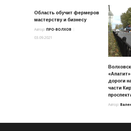
Область обучит фермеров
мастерству и бизнесу
Автор:
ПРО-ВОЛХОВ
03.09.2021
Волховс
«Апатит»
дороги н
части Ки
проспект
Автор:
Вале