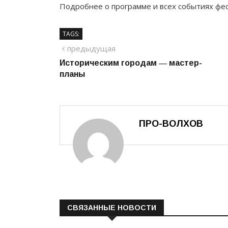
Подробнее о программе и всех событиях фе
TAGS:
Навигация
предыдущий
предыдущая
Историческим городам ― мастер-
по
планы
записям
ПРО-ВОЛХОВ
СВЯЗАННЫЕ НОВОСТИ