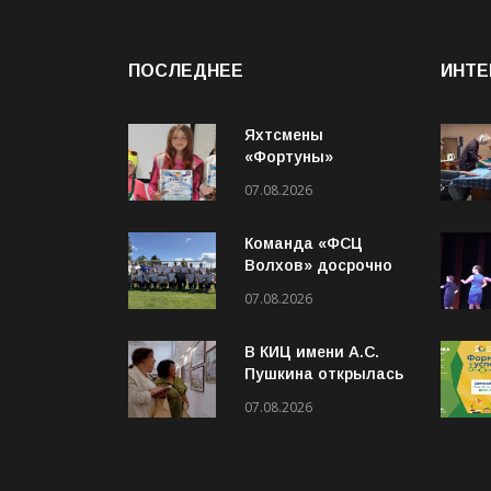
ПОСЛЕДНЕЕ
ИНТЕ
Яхтсмены
«Фортуны»
завоевали бронзу
07.08.2026
парусной регаты
«Вуокса»
Команда «ФСЦ
Волхов» досрочно
завоевала титул
07.08.2026
чемпиона
Ленинградской
В КИЦ имени А.С.
области по футболу
Пушкина открылась
среди ветеранов
выставка «Святые
07.08.2026
места Старой
Ладоги»