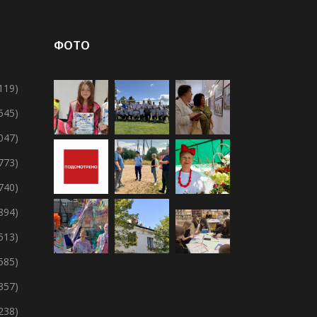
ФОТО
119)
 545)
 047)
 773)
 740)
894)
 513)
 585)
357)
238)