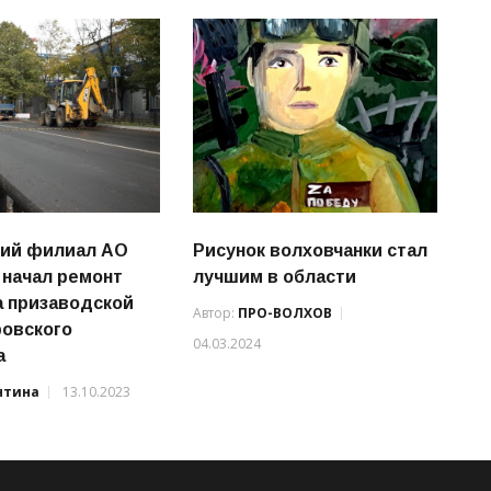
кий филиал АО
Рисунок волховчанки стал
 начал ремонт
лучшим в области
а призаводской
Автор:
ПРО-ВОЛХОВ
ровского
04.03.2024
а
нтина
13.10.2023