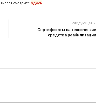
стиваля смотрите
здесь
.
следу
следующая
пост
Сертификаты на технические
средства реабилитации