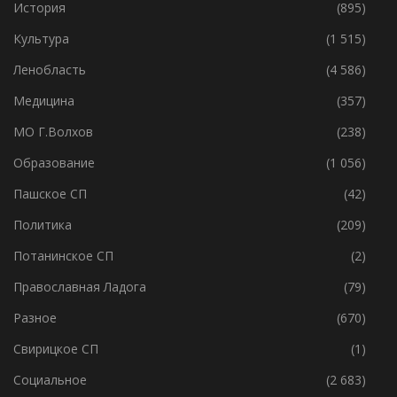
История
(895)
Культура
(1 515)
Ленобласть
(4 586)
Медицина
(357)
МО Г.Волхов
(238)
Образование
(1 056)
Пашское СП
(42)
Политика
(209)
Потанинское СП
(2)
Православная Ладога
(79)
Разное
(670)
Свирицкое СП
(1)
Социальное
(2 683)