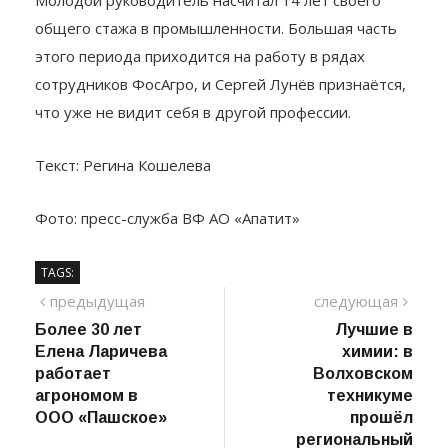
общего стажа в промышленности. Большая часть
этого периода приходится на работу в рядах
сотрудников ФосАгро, и Сергей Лунёв признаётся,
что уже не видит себя в другой профессии.
Текст: Регина Кошелева
Фото: пресс-служба ВФ АО «Апатит»
TAGS:
Навигация
предыдущий
сле
предыдущая
следующая
пост
Более 30 лет
Лучшие в
по
Елена Ларичева
химии: в
записям
работает
Волховском
агрономом в
техникуме
ООО «Пашское»
прошёл
региональный