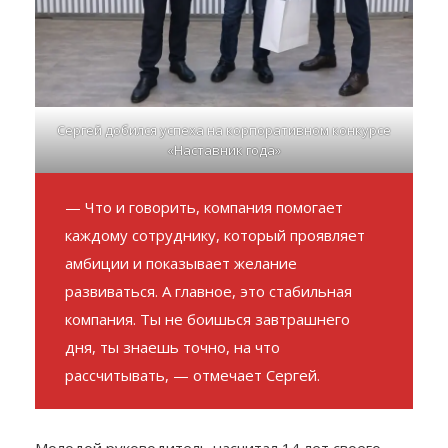
Сергей добился успеха на корпоративном конкурсе
«Наставник года»
— Что и говорить, компания помогает
каждому сотруднику, который проявляет
амбиции и показывает желание
развиваться. А главное, это стабильная
компания. Ты не боишься завтрашнего
дня, ты знаешь точно, на что
рассчитывать, — отмечает Сергей.
Молодой руководитель насчитал 14 лет своего