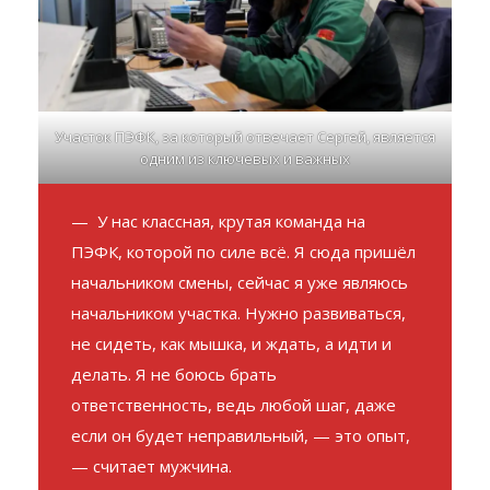
Участок ПЭФК, за который отвечает Сергей, является
одним из ключевых и важных
— У нас классная, крутая команда на
ПЭФК, которой по силе всё. Я сюда пришёл
начальником смены, сейчас я уже являюсь
начальником участка. Нужно развиваться,
не сидеть, как мышка, и ждать, а идти и
делать. Я не боюсь брать
ответственность, ведь любой шаг, даже
если он будет неправильный, — это опыт,
— считает мужчина.