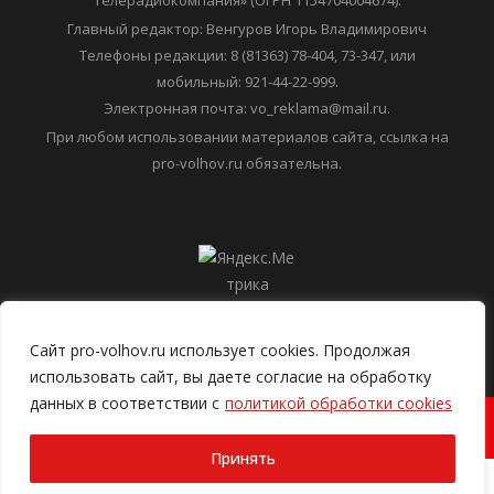
телерадиокомпания» (ОГРН 1154704004674).
Главный редактор: Венгуров Игорь Владимирович
Телефоны редакции: 8 (81363) 78-404, 73-347, или
мобильный: 921-44-22-999.
Электронная почта: vo_reklama@mail.ru.
При любом использовании материалов сайта, ссылка на
pro-volhov.ru обязательна.
Сайт pro-volhov.ru использует cookies. Продолжая
использовать сайт, вы даете согласие на обработку
данных в соответствии с
политикой обработки cookies
2026 ООО "Волховская городская телерадиокомпания"
Принять