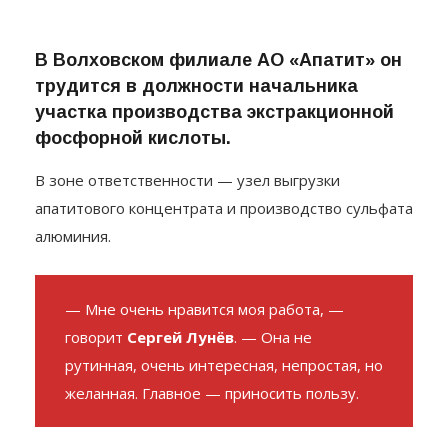
В Волховском филиале АО «Апатит» он
трудится в должности начальника
участка производства экстракционной
фосфорной кислоты.
В зоне ответственности — узел выгрузки
апатитового концентрата и производство сульфата
алюминия.
— Мне очень нравится моя работа, —
говорит
Сергей Лунёв
. — Она не
рутинная, очень интересная, непростая, но
желанная. Главное — приносить пользу.