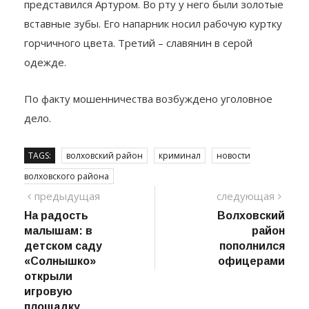
представился Артуром. Во рту у него были золотые
вставные зубы. Его напарник носил рабочую куртку
горчичного цвета. Третий – славянин в серой
одежде.
По факту мошенничества возбуждено уголовное
дело.
TAGS:
волховский район
криминал
новости
волховского района
Навигация
предыдущий
сле
предыдущая
следующая
пост
На радость
Волховский
по
малышам: в
район
записям
детском саду
пополнился
«Солнышко»
офицерами
открыли
игровую
площадку