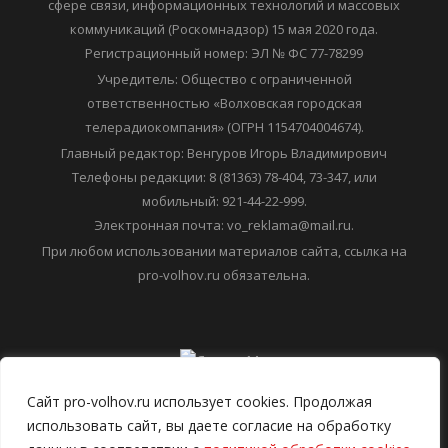
6+ Средство массовой информации "ПРО ВОЛХОВ"
зарегистрировано Федеральной службой по надзору в
сфере связи, информационных технологий и массовых
коммуникаций (Роскомнадзор) 15 мая 2020 года.
Регистрационный номер: ЭЛ № ФС 77-78299
Учредитель: Общество с ограниченной
ответственностью «Волховская городская
телерадиокомпания» (ОГРН 1154704004674).
Главный редактор: Венгуров Игорь Владимирович
Телефоны редакции: 8 (81363) 78-404, 73-347, или
мобильный: 921-44-22-999.
Электронная почта: vo_reklama@mail.ru.
При любом использовании материалов сайта, ссылка на
pro-volhov.ru обязательна.
Сайт pro-volhov.ru использует cookies. Продолжая
использовать сайт, вы даете согласие на обработку