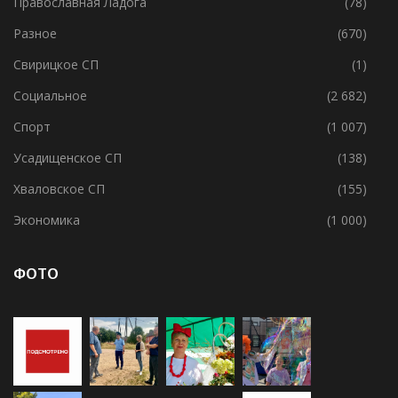
Потанинское СП
(2)
Православная Ладога
(78)
Разное
(670)
Свирицкое СП
(1)
Социальное
(2 682)
Спорт
(1 007)
Усадищенское СП
(138)
Хваловское СП
(155)
Экономика
(1 000)
ФОТО