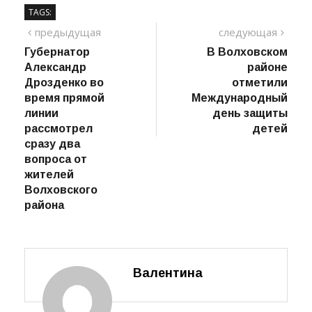
Фото: Волховский бизнес-инкубатор
TAGS:
Навигация
предыдущий
сле
предыдущая
следующая
пост
Губернатор
В Волховском
по
Александр
районе
записям
Дрозденко во
отметили
время прямой
Международный
линии
день защиты
рассмотрел
детей
сразу два
вопроса от
жителей
Волховского
района
Валентина