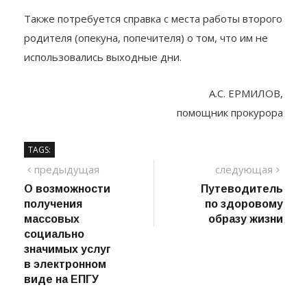
или использованы частично.
Также потребуется справка с места работы второго
родителя (опекуна, попечителя) о том, что им не
использовались выходные дни.
А.С. ЕРМИЛОВ,
помощник прокурора
TAGS:
Навигация
предыдущий
сле
предыдущая
следующая
пост
О возможности
Путеводитель
по
получения
по здоровому
записям
массовых
образу жизни
социально
значимых услуг
в электронном