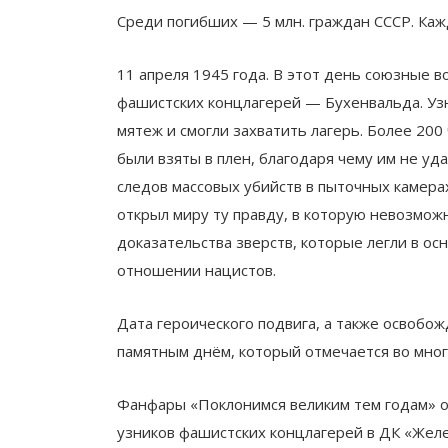
Среди погибших — 5 млн. граждан СССР. Каж
11 апреля 1945 года. В этот день союзные 
фашистских концлагерей — Бухенвальда. Уз
мятеж и смогли захватить лагерь. Более 20
были взяты в плен, благодаря чему им не уд
следов массовых убийств в пыточных камера
открыл миру ту правду, в которую невозмож
доказательства зверств, которые легли в о
отношении нацистов.
Дата героического подвига, а также освобо
памятным днём, который отмечается во многи
Фанфары «Поклонимся великим тем годам» 
узников фашистских концлагерей в ДК «Жел