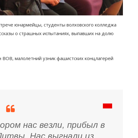
трече юнармейцы, студенты волховского колледжа
ссказы о страшных испытаниях, выпавших на долю
 ВОВ, малолетний узник фашистских концлагерей
ором нас везли, прибыл в
Литвы. Нас выгнали из