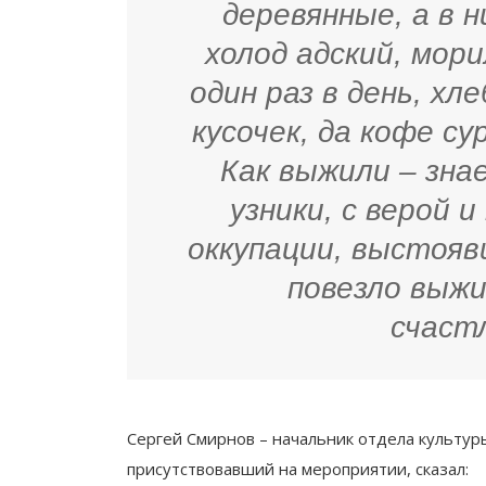
деревянные, а в 
холод адский, мори
один раз в день, хл
кусочек, да кофе су
Как выжили – зна
узники, с верой 
оккупации, выстояв
повезло выж
счаст
Сергей Смирнов – начальник отдела культур
присутствовавший на мероприятии, сказал: