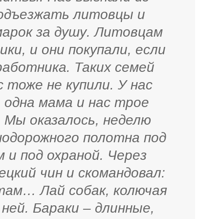
подъезжать литовцы и
марок за душу. Литовцам
ки, и они покупали, если
работника. Таких семей
 тоже не купили. У нас
 одна мама и нас трое
 Мы оказалось, неделю
нодорожного полотна под
и под охраной. Через
цкий чин и скомандовал:
 там… Лай собак, колючая
 ней. Бараки – длинные,