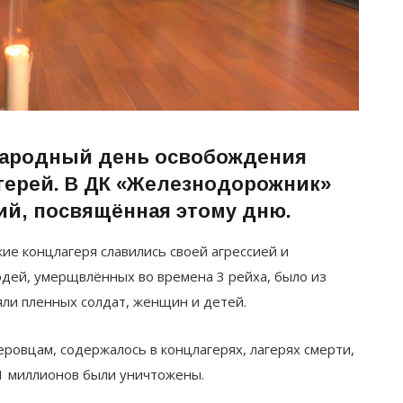
народный день освобождения
герей. В ДК «Железнодорожник»
ий, посвящённая этому дню.
е концлагеря славились своей агрессией и
дей, умерщвлённых во времена 3 рейха, было из
яли пленных солдат, женщин и детей.
ровцам, содержалось в концлагерях, лагерях смерти,
11 миллионов были уничтожены.