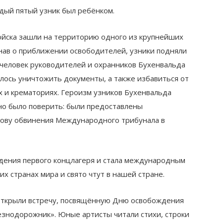
дый пятый узник был ребёнком.
войска зашли на территорию одного из крупнейших
нав о приближении освободителей, узники подняли
0 человек руководителей и охранников Бухенвальда
алось уничтожить документы, а также избавиться от
х и крематориях. Героизм узников Бухенвальда
но было поверить: были предоставлены
снову обвинения Международного трибунала в
ждения первого концлагеря и стала международным
х странах мира и свято чтут в нашей стране.
открыли встречу, посвящённую Дню освобождения
езнодорожник». Юные артисты читали стихи, строки