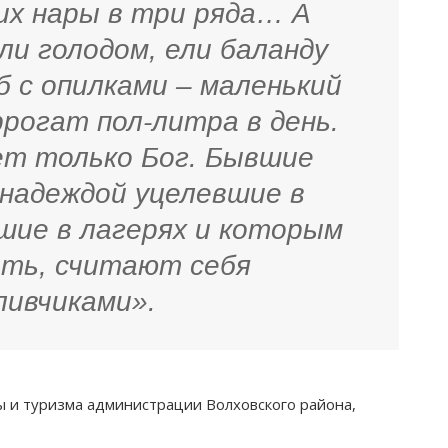
них нары в три ряда… А
ли голодом, ели баланду
еб с опилками – маленький
ррогат пол-литра в день.
ет только Бог. Бывшие
и надеждой уцелевшие в
шие в лагерях и которым
ить, считают себя
ливчиками».
ы и туризма администрации Волховского района,