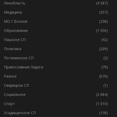
Ленобласть
(4 587)
Медицина
(357)
МО Г.Волхов
(238)
Образование
(1 056)
Пашское СП
(42)
Политика
(209)
Потанинское СП
(2)
Православная Ладога
(79)
Разное
(670)
Свирицкое СП
(1)
Социальное
(2 684)
Спорт
(1 010)
Усадищенское СП
(138)