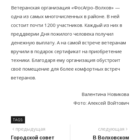
Ветеранская организация «ФосАгро-Волхов» —
одна из самых многочисленных в районе. В ней
состоит почти 1200 участников. Каждый из них в
преддверии Дня пожилого человека получил
денежную выплату. А на самой встрече ветеранам
вручили в подарок сертификат на приобретение
техники. Благодаря ему организация обустроит
своё помещение для более комфортных встреч
ветеранов.
Валентина Новикова
Фото: Алексей Войтович
TAGS:
Навигация
предыдущий
сле
предыдущая
следующая
пост
Городской совет
В Волховском