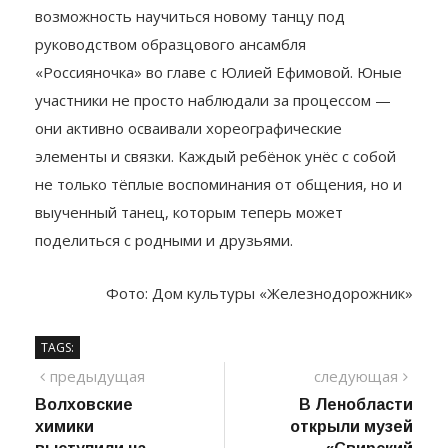
возможность научиться новому танцу под
руководством образцового ансамбля
«Россияночка» во главе с Юлией Ефимовой. Юные
участники не просто наблюдали за процессом —
они активно осваивали хореографические
элементы и связки. Каждый ребёнок унёс с собой
не только тёплые воспоминания от общения, но и
выученный танец, которым теперь может
поделиться с родными и друзьями.
Фото: Дом культуры «Железнодорожник»
TAGS:
Навигация
предыдущий
сле
предыдущая
следующая
пост
Волховские
В Ленобласти
по
химики
открыли музей