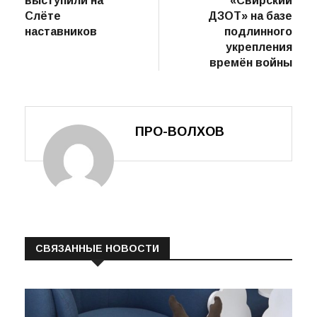
записям
выступили на
«Свирский
Слёте
ДЗОТ» на базе
наставников
подлинного
укрепления
времён войны
ПРО-ВОЛХОВ
СВЯЗАННЫЕ НОВОСТИ