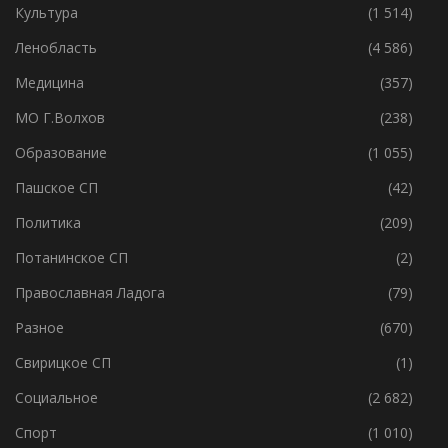
Культура
(1 514)
Ленобласть
(4 586)
Медицина
(357)
МО Г.Волхов
(238)
Образование
(1 055)
Пашское СП
(42)
Политика
(209)
Потанинское СП
(2)
Православная Ладога
(79)
Разное
(670)
Свирицкое СП
(1)
Социальное
(2 682)
Спорт
(1 010)